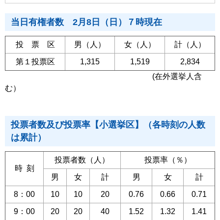
当日有権者数 2月8日（日）７時現在
投 票 区
男（人）
女（人）
計（人）
第１投票区
1,315
1,519
2,834
(在外選挙人含
む）
投票者数及び投票率【小選挙区】（各時刻の人数
は累計）
投票者数（人）
投票率（％）
時 刻
男
女
計
男
女
計
8：00
10
10
20
0.76
0.66
0.71
9：00
20
20
40
1.52
1.32
1.41