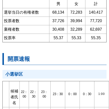
男
女
計
選挙当日の有権者数
68,134
72,283
140,417
投票者数
37,726
39,994
77,720
棄権者数
30,408
32,289
62,697
投票率
55.37
55.33
55.35
開票速報
小選挙区
候補
22：
22：
23：
23：30
0：00
0：30
1:00
00
30
00
者氏
名