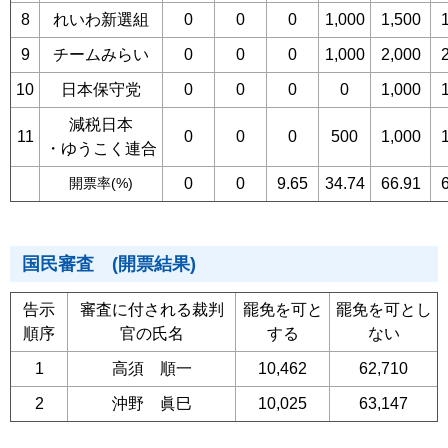
8
れいわ新選組
0
0
0
1,000
1,500
9
チームみらい
0
0
0
1,000
2,000
10
日本保守党
0
0
0
0
1,000
減税日本
11
0
0
0
500
1,000
・ゆうこく連合
開票率(%)
0
0
9.65
34.74
66.91
国民審査 (開票結果)
告示
審査に付される裁判
罷免を可と
罷免を可とし
順序
官の氏名
する
ない
1
高須 順一
10,462
62,710
2
沖野 眞巳
10,025
63,147