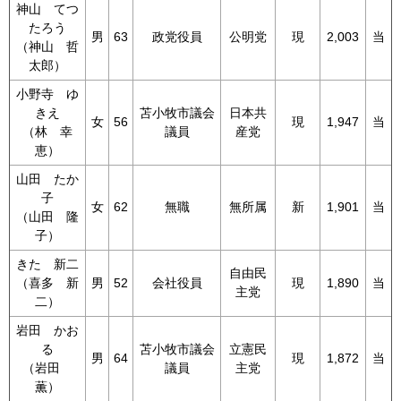
神山 てつ
たろう
男
63
政党役員
公明党
現
2,003
当
（神山 哲
太郎）
小野寺 ゆ
きえ
苫小牧市議会
日本共
女
56
現
1,947
当
（林 幸
議員
産党
恵）
山田 たか
子
女
62
無職
無所属
新
1,901
当
（山田 隆
子）
きた 新二
自由民
（喜多 新
男
52
会社役員
現
1,890
当
主党
二）
岩田 かお
る
苫小牧市議会
立憲民
男
64
現
1,872
当
（岩田
議員
主党
薫）