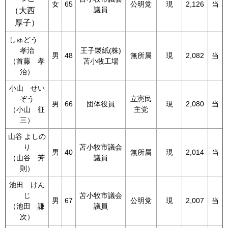
女
65
公明党
現
2,126
当
議員
（大西
厚子）
しゅどう
孝治
王子製紙(株)
男
48
無所属
現
2,082
当
（首藤 孝
苫小牧工場
治）
小山 せい
ぞう
立憲民
男
66
団体役員
現
2,080
当
（小山 征
主党
三）
山谷 よしの
り
苫小牧市議会
男
40
無所属
現
2,014
当
（山谷 芳
議員
則）
池田 けん
じ
苫小牧市議会
男
67
公明党
現
2,007
当
（池田 謙
議員
次）