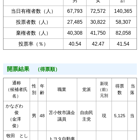
男
女
計
当日有権者数（人）
67,793
72,572
140,365
投票者数（人）
27,485
30,822
58,307
棄権者数（人）
40,308
41,750
82,058
投票率（％）
40.54
42.47
41.54
開票結果
（得票順）
通称
新現
性
年
得票
当
（候補者氏
職業
党派
（前）
別
齢
数
落
元別
名）
かなざわ
俊
苫小牧市議会
自由民
男
48
現
5,125
当
（金澤
議員
主党
俊）
牧田 とし
トヨタ自動車