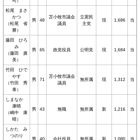
司）
松尾 まさ
かつ
苫小牧市議会
立憲民
男
48
現
1,686
当
（松尾 省
議員
主党
勝）
藤田 ひろ
み
男
65
政党役員
公明党
現
1,684
当
（藤田 廣
美）
竹田 ひで
やす
苫小牧市議会
男
71
無所属
現
1,312
当
（竹田 秀
議員
泰）
しまなか
康晴
男
43
無職
無所属
新
1,216
当
（嶋中 康
晴）
しかた み
つのり
男
40
会社役員
無所属
新
1,080
当