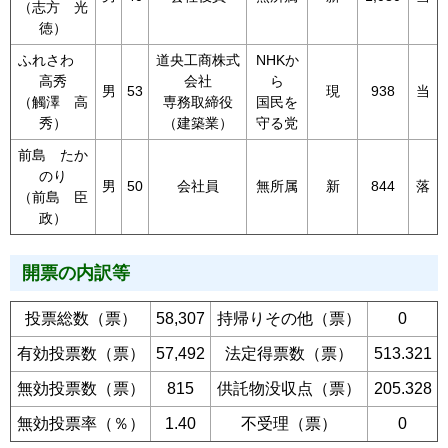
（志方 光
徳）
ふれさわ
道央工商株式
NHKか
高秀
会社
ら
男
53
現
938
当
（觸澤 高
専務取締役
国民を
秀）
（建築業）
守る党
前島 たか
のり
男
50
会社員
無所属
新
844
落
（前島 臣
政）
開票の内訳等
投票総数（票）
58,307
持帰りその他（票）
0
有効投票数（票）
57,492
法定得票数（票）
513.321
無効投票数（票）
815
供託物没収点（票）
205.328
無効投票率（％）
1.40
不受理（票）
0