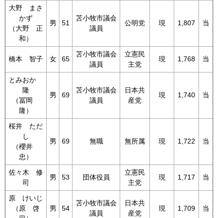
大野 まさ
かず
苫小牧市議会
男
51
公明党
現
1,807
当
（大野 正
議員
和）
苫小牧市議会
立憲民
橋本 智子
女
65
現
1,768
当
議員
主党
とみおか
隆
苫小牧市議会
日本共
男
69
現
1,740
当
（冨岡
議員
産党
隆）
桜井 ただ
し
男
69
無職
無所属
現
1,722
当
（櫻井
忠）
佐々木 修
立憲民
男
53
団体役員
現
1,717
当
司
主党
原 けいじ
苫小牧市議会
日本共
（原 啓
男
54
現
1,709
当
議員
産党