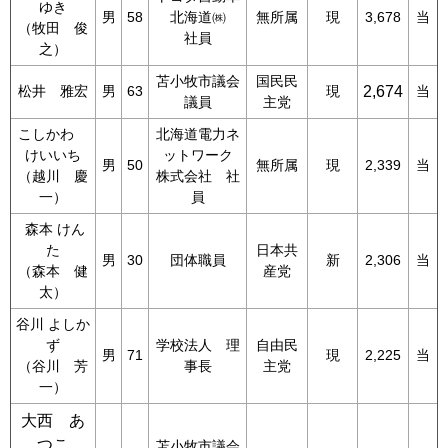
ゆき
男
58
北海道㈱
無所属
現
3,678
当
（牧田 俊
社員
之）
苫小牧市議会
国民民
松井 雅宏
男
63
現
2,674
当
議員
主党
こしかわ
北海道電力ネ
けいいち
ットワーク
男
50
無所属
現
2,339
当
（越川 慶
株式会社 社
一）
員
森本 けん
た
日本共
男
30
団体職員
新
2,306
当
（森本 健
産党
太）
谷川 よしか
ず
学校法人 理
自由民
男
71
現
2,225
当
（谷川 芳
事長
主党
一）
大西 あ
つこ
苫小牧市議会