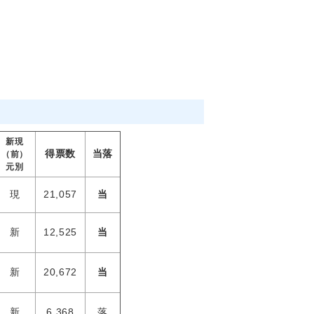
新現
得票数
当落
（前）
元別
現
21,057
当
新
12,525
当
新
20,672
当
新
6,368
落