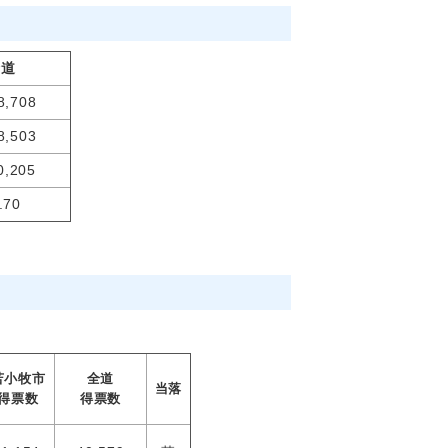
全道
8,708
8,503
0,205
.70
苫小牧市
全道
当落
得票数
得票数