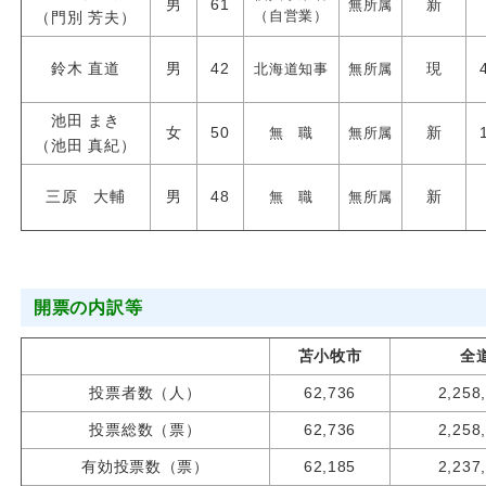
男
61
新
無所属
（自営業）
（門別 芳夫）
鈴木 直道
男
42
現
北海道知事
無所属
池田 まき
女
50
新
無 職
無所属
（池田 真紀）
三原 大輔
男
48
新
無 職
無所属
開票の内訳等
苫小牧市
全
投票者数（人）
62,736
2,258
投票総数（票）
62,736
2,258
有効投票数（票）
62,185
2,237