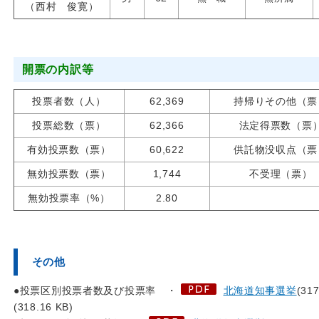
（西村 俊寛）
開票の内訳等
投票者数（人）
62,369
持帰りその他（票
投票総数（票）
62,366
法定得票数（票
有効投票数（票）
60,622
供託物没収点（票
無効投票数（票）
1,744
不受理（票）
無効投票率（%）
2.80
その他
●投票区別投票者数及び投票率 ・
北海道知事選挙
(31
(318.16 KB)