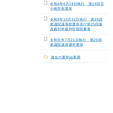
令和4年6月19日執行 第19回苫
小牧市長選挙
令和3年10月31日執行 第49回
衆議院議員総選挙及び第25回最
高裁判所裁判官国民審査
令和元年7月21日執行 第25回
参議院議員通常選挙
過去の選挙結果調