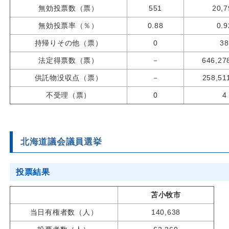
無効投票数（票）
551
20,7
無効投票率（％）
0.88
0.9
持帰りその他（票）
0
38
法定得票数（票）
－
646,27
供託物没収点（票）
－
258,51
不受理（票）
0
4
北海道議会議員選挙
投票結果
苫小牧市
当日有権者数（人）
140,638