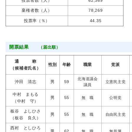
投票者数（人）
62,369
棄権者数（人）
78,269
投票率（％）
44.35
開票結果
（届出順）
通 称
性別
年齢
職業
党派
（候補者氏名）
北海道議会
沖田 清志
男
59
立憲民主党
議員
中村 まもる
男
55
無 職
公明党
（中村 守）
板谷 よしひさ
男
55
無 職
自由民主党
（板谷 良久）
西村 としひろ
男
62
無 職
無所属