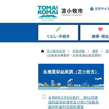
苫小牧市役所
市政情報
選挙
選
(北海道知事選挙・北海道議会議員選挙)
各種選挙結果調（苫小牧市）
令和8年2月8日執行 第51回衆
議院議員総選挙及び第27回最高
裁判所裁判官国民審査