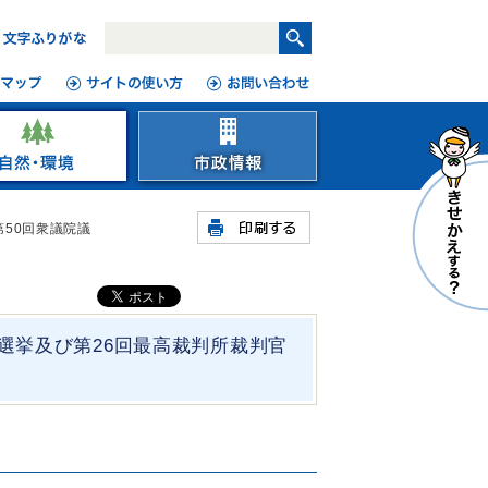
第50回衆議院議
総選挙及び第26回最高裁判所裁判官