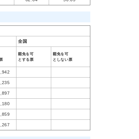
全国
罷免を可
罷免を可
票
とする票
としない
票
2,942
3,235
4,897
3,180
4,859
0,267