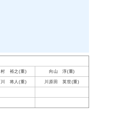
海道選挙区当選者
中村 裕之
(重)
向山 淳(重)
西川 将人(重)
川原田 英世
(重)