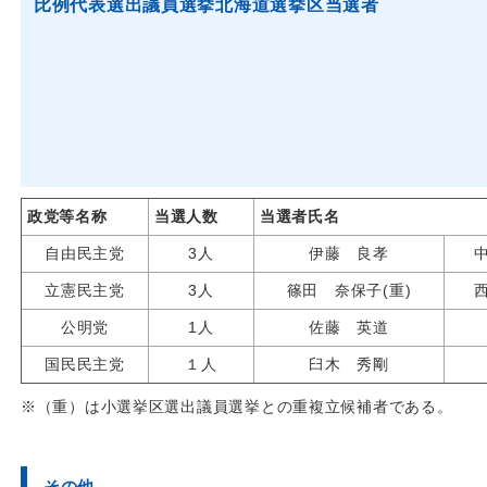
比例代表選出議員選挙北
政党等名称
当選人数
当選者氏名
自由民主党
3人
伊藤 良孝
立憲民主党
3人
篠田 奈保子(重)
公明党
1人
佐藤 英道
国民民主党
１人
臼木 秀剛
※（重）は小選挙区選出議員選挙との重複立候補者である。
その他