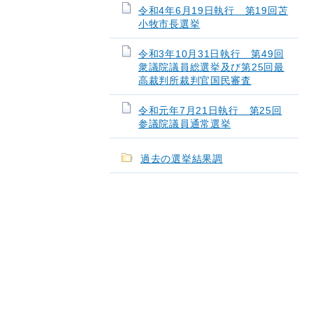
令和4年6月19日執行 第19回苫
小牧市長選挙
令和3年10月31日執行 第49回
衆議院議員総選挙及び第25回最
高裁判所裁判官国民審査
令和元年7月21日執行 第25回
参議院議員通常選挙
過去の選挙結果調