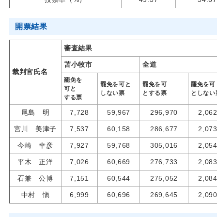
開票結果
審査結果
苫小牧市
全道
裁判官氏名
罷免を
罷免を可と
罷免を可
罷免を可
可と
しない票
とする票
としない
する票
尾島 明
7,728
59,967
296,970
2,06
宮川 美津子
7,537
60,158
286,677
2,07
今崎 幸彦
7,927
59,768
305,016
2,05
平木 正洋
7,026
60,669
276,733
2,08
石兼 公博
7,151
60,544
275,052
2,08
中村 愼
6,999
60,696
269,645
2,09