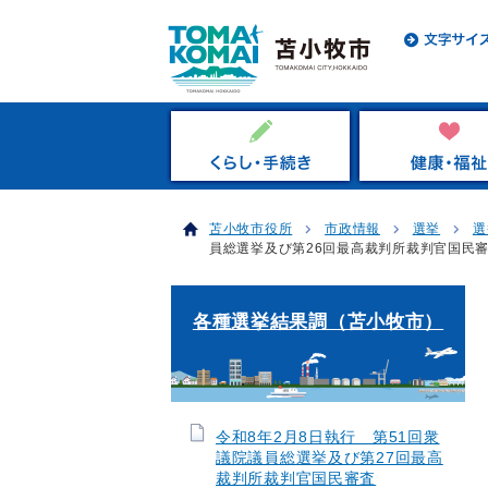
苫小牧市役所
市政情報
選挙
選
員総選挙及び第26回最高裁判所裁判官国民
各種選挙結果調（苫小牧市）
令和8年2月8日執行 第51回衆
議院議員総選挙及び第27回最高
裁判所裁判官国民審査