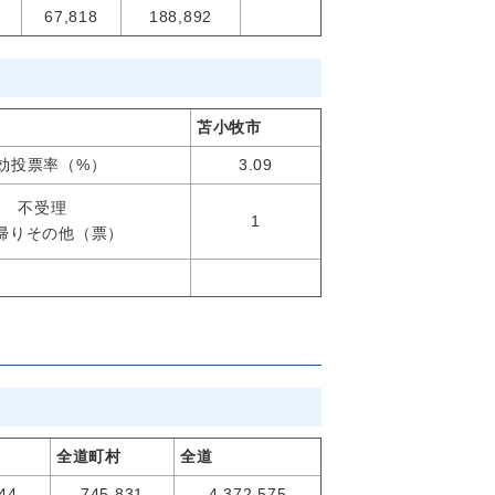
67,818
188,892
苫小牧市
効投票率（%）
3.09
不受理
1
帰りその他（票）
全道町村
全道
44
745,831
4,372,575