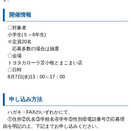
開催情報
〇対象者
小学生(５～6年生)
※定員20名
応募多数の場合は抽選
〇会場
トヨタカローラ苫小牧とまこまい店
〇日時
8月7日(水)13：00～17：00
申し込み方法
ハガキ・FAXのいずれかにて、
①住所②氏名③学校名④学年⑤性別⑥電話番号⑦応募理
由を明記の上、下記までお申し込みください。