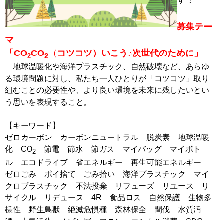
募集テー
マ
「CO
CO
（コツコツ）いこう♪次世代のために」
2
2
地球温暖化や海洋プラスチック、自然破壊など、あらゆ
る環境問題に対し、私たち一人ひとりが「コツコツ」取り
組むことの必要性や、より良い環境を未来に残したいとい
う思いを表現すること。
【キーワード】
ゼロカーボン カーボンニュートラル 脱炭素 地球温暖
化 CO
節電 節水 節ガス マイバッグ マイボト
2
ル エコドライブ 省エネルギー 再生可能エネルギー
ゼロごみ ポイ捨て ごみ拾い 海洋プラスチック マイ
クロプラスチック 不法投棄 リフューズ リユース リ
サイクル リデュース 4R 食品ロス 自然保護 生物多
様性 野生鳥獣 絶滅危惧種 森林保全 間伐 水質汚