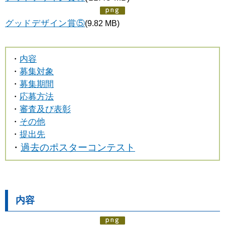
グッドデザイン賞⑤
(9.82 MB)
・
内容
・
募集対象
・
募集期間
・
応募方法
・
審査及び表彰
・
その他
・
提出先
・
過去のポスターコンテスト
内容