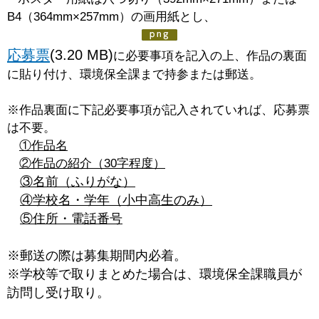
B4（364mm×257mm）の画用紙とし、
応募票
(3.20 MB)
に必要事項を記入の上、作品の裏面
に貼り付け、環境保全課まで持参または郵送。
※作品裏面に下記必要事項が記入されていれば、応募票
は不要。
①作品名
②作品の紹介（30字程度）
③名前（ふりがな）
④学校名・学年（小中高生のみ）
⑤住所・電話番号
※郵送の際は募集期間内必着。
※学校等で取りまとめた場合は、環境保全課職員が
訪問し受け取り。