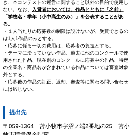
き、本コンテストの運営に関すること以外の目的で使用し
ない。なお、
入賞者においては、作品とともに「名前」
「学校名・学年（小中高生のみ）」を公表することがあ
る。
・１人当たりの応募数の制限は設けないが、受賞できるの
は1人1作品のみとする。
・応募に係る一切の費用は、応募者の負担とする。
・テーマに沿っていない作品、過去に他のコンクールで使
用された作品、現在別のコンクールに応募中の作品、特定
の企業名・商品名が含まれている作品については審査対象
外とする。
・応募後の作品の訂正、返却、審査等に関わる問い合わせ
には応じない。
提出先
〒059-1364 苫小牧市字沼ノ端2番地の25 苫小
牧市環境保全課宛