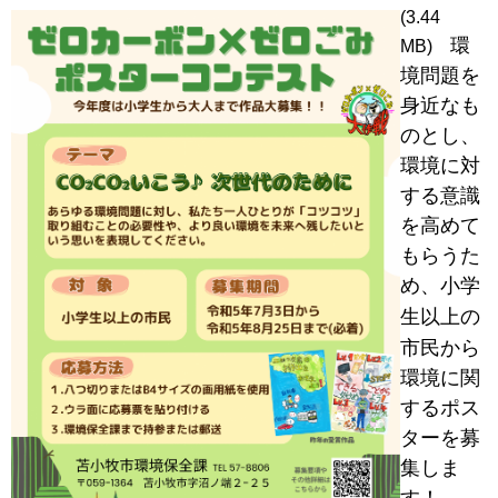
(3.44
環
MB)
境問題を
身近なも
のとし、
環境に対
する意識
を高めて
もらうた
め、小学
以上の
生
市民から
環境に関
するポス
ターを募
集しま
す！