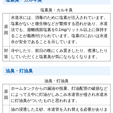
塩素臭・カルキ臭
塩素臭・カルキ臭
水道水には、消毒のために塩素が注入されています。
塩素がないと微生物などが繁殖する恐れがあり、水道
原
法でも、遊離残留塩素を0.1mg/リットル以上に保持す
因
ることが義務付けられています。塩素のにおいは水道
水が安全であることを示しています。
対
冷やしたり、前日の晩にくみ置きしたり、煮沸したり
策
していただくと塩素臭が気にならなくなります。
油臭・灯油臭
油臭・灯油臭
ホームタンクからの漏油や投棄、灯油配管の破損など
原
によって土中に灯油がしみこみ水道管が侵され水道水
因
に灯油臭がついたものと思われます。
油の浸透した土砂、水道管を入れ替える必要がありま