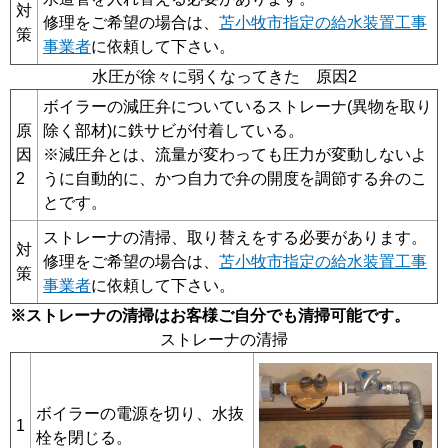
対
修理をご希望の場合は、
苫小牧市指定の給水装置工事
策
事業者
に依頼して下さい。
水圧が徐々に弱くなってきた 原因2
ボイラーの減圧弁についているストレーナ(異物を取り
原
除く部材)に鉄サビが付着している。
因
※減圧弁とは、流量が変わっても圧力が変動しないよ
2
うに自動的に、かつ自力で弁の開度を調節する弁のこ
とです。
ストレーナの清掃、取り替えをする必要があります。
対
修理をご希望の場合は、
苫小牧市指定の給水装置工事
策
事業者
に依頼して下さい。
※ストレーナの清掃はお客様ご自分でも清掃可能です。
ストレーナの清掃
ボイラーの電源を切り、水抜
1
栓を閉じる。