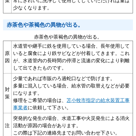
策
常にきれいに洗浄して使用してしていただければ量は
少なくなります。
赤茶色や茶褐色の異物が出る。
赤茶色や茶褐色の異物が出る。
水道管や継手に鉄を使用している場合、長年使用して
原
いると腐食により鉄サビなどが付着してきます。これ
因
が、水道管内の長時間の停滞と流速の変化により剥離
して出てきたものです。
少量であれば市販のろ過蛇口などで防げます。
多量に混入している場合、給水管の取替えなどが必要
対
になります。
策
修理をご希望の場合は、
苫小牧市指定の給水装置工事
事業者
に依頼して下さい。
突発的な発生の場合、水道工事や火災発生による消火
注
活動が原因の場合があります。
この際は下記の連絡先までお問い合わせ下さい。