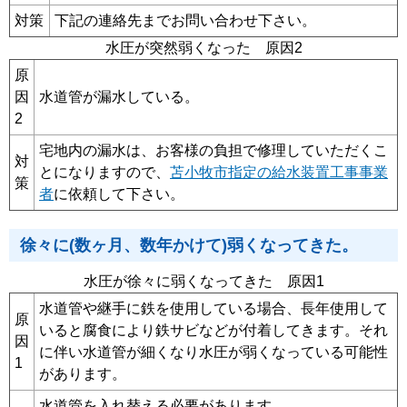
対策
下記の連絡先までお問い合わせ下さい。
水圧が突然弱くなった 原因2
原
因
水道管が漏水している。
2
宅地内の漏水は、お客様の負担で修理していただくこ
対
とになりますので、
苫小牧市指定の給水装置工事事業
策
者
に依頼して下さい。
徐々に(数ヶ月、数年かけて)弱くなってきた。
水圧が徐々に弱くなってきた 原因1
水道管や継手に鉄を使用している場合、長年使用して
原
いると腐食により鉄サビなどが付着してきます。それ
因
に伴い水道管が細くなり水圧が弱くなっている可能性
1
があります。
水道管を入れ替える必要があります。