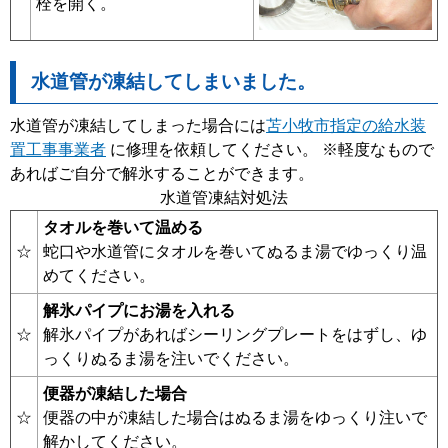
栓を開く。
水道管が凍結してしまいました。
水道管が凍結してしまった場合には
苫小牧市指定の給水装
置工事事業者
に修理を依頼してください。 ※軽度なもので
あればご自分で解氷することができます。
水道管凍結対処法
タオルを巻いて温める
☆
蛇口や水道管にタオルを巻いてぬるま湯でゆっくり温
めてください。
解氷パイプにお湯を入れる
☆
解氷パイプがあればシーリングプレートをはずし、ゆ
っくりぬるま湯を注いでください。
便器が凍結した場合
☆
便器の中が凍結した場合はぬるま湯をゆっくり注いで
解かしてください。