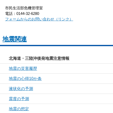
市民生活部危機管理室
電話：0144-32-6280
フォームからのお問い合わせ（リンク）
地震関連
北海道・三陸沖後発地震注意情報
地震の災害履歴
地震の心得10か条
液状化の予測
震度の予測
地震の想定