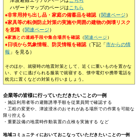
津波避難エリアのページは
こちら
ハザードマップのページは
こちら
♦非常用持ち出し品・家庭の備蓄品を確認
（
関連ページ
）
♦家具等の転倒防止対策の実施や周囲の建物の倒壊リスク
を意識
（
関連ページ
）
♦
家族との連絡手段や集合場所を確認
（
関連ページ
）
♦日頃から気象情報、防災情報を確認
（下記「
市からの情
報
」を見る）
そのほか、就寝時の地震対策として、近くに重いものを置かな
い、すぐに逃げられる服装で就寝する、懐中電灯や携帯電話を
枕元に置くなどの対策も行いましょう。
企業等の皆様に行っていただきたいことの一例
・施設利用者等の避難誘導手順を従業員間で確認する
・工程の変更や、津波浸水のおそれがある場所での作業を可能な
限り控える
・重要設備の地震時作動装置の点検を実施する など
地域コミュニティにおいておこなっていただきたいことの一例