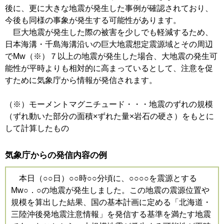
後に、更に大きな地震が発生した事例が確認されており、
今後も同様の事象が発生する可能性があります。
巨大地震が発生した際の被害を少しでも軽減するため、
日本海溝・千島海溝沿いの巨大地震想定震源域とその周辺
でMw（※）７以上の地震が発生した場合、大地震の発生可
能性が平時よりも相対的に高まっているとして、注意を促
すために気象庁から情報が発信されます。
（※）モーメントマグニチュード・・・地震のずれの規模
（ずれ動いた部分の面積×ずれた量×岩石の硬さ）をもとに
して計算したもの
気象庁からの発信内容の例
本日（○○日）○○時○○分頃に、○○○○を震源とする
Mw○．○の地震が発生しました。この地震の震源位置や
規模を算出した結果、国の基本計画に定める「北海道・
三陸沖後発地震注意情報」を発信する基準を満たす地震