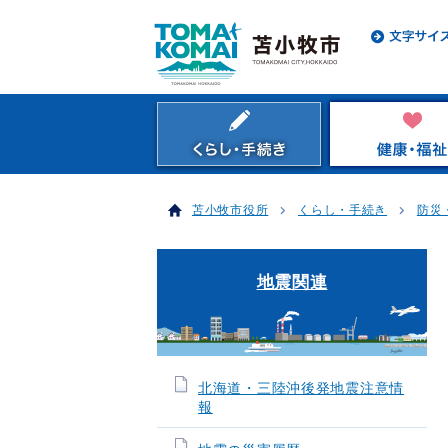
苫小牧市役所
くらし・手続き
防災
地震関連
北海道・三陸沖後発地震注意情
報