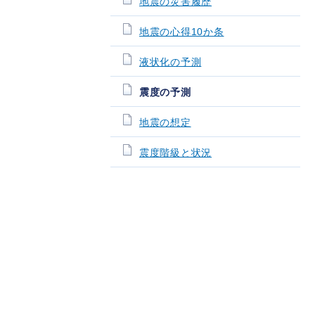
地震の災害履歴
地震の心得10か条
液状化の予測
震度の予測
地震の想定
震度階級と状況