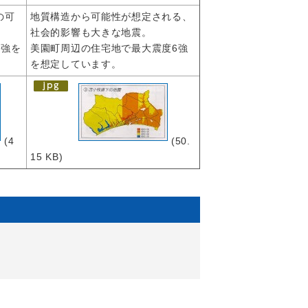
の可
地質構造から可能性が想定される、
社会的影響も大きな地震。
6強を
美園町周辺の住宅地で最大震度6強
を想定しています。
(4
(50.
15 KB)