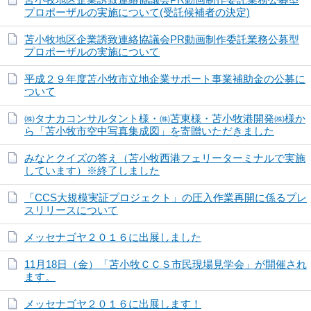
プロポーザルの実施について(受託候補者の決定)
苫小牧地区企業誘致連絡協議会PR動画制作委託業務公募型
プロポーザルの実施について
平成２９年度苫小牧市立地企業サポート事業補助金の公募に
ついて
㈱タナカコンサルタント様・㈱苫東様・苫小牧港開発㈱様か
ら「苫小牧市空中写真集成図」を寄贈いただきました
みなとクイズの答え（苫小牧西港フェリーターミナルで実施
しています）※終了しました
「CCS大規模実証プロジェクト」の圧入作業再開に係るプレ
スリリースについて
メッセナゴヤ２０１６に出展しました
11月18日（金）「苫小牧ＣＣＳ市民現場見学会」が開催され
ます。
メッセナゴヤ２０１６に出展します！