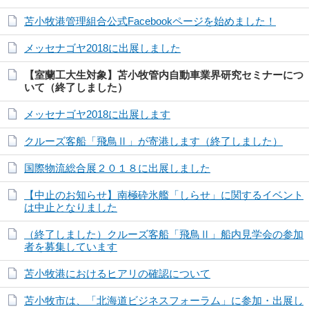
苫小牧港管理組合公式Facebookページを始めました！
メッセナゴヤ2018に出展しました
【室蘭工大生対象】苫小牧管内自動車業界研究セミナーにつ
いて（終了しました）
メッセナゴヤ2018に出展します
クルーズ客船「飛鳥Ⅱ」が寄港します（終了しました）
国際物流総合展２０１８に出展しました
【中止のお知らせ】南極砕氷艦「しらせ」に関するイベント
は中止となりました
（終了しました）クルーズ客船「飛鳥Ⅱ」船内見学会の参加
者を募集しています
苫小牧港におけるヒアリの確認について
苫小牧市は、「北海道ビジネスフォーラム」に参加・出展し