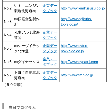
いすゞエンジン
企業デー
No.2
http://www.iemh.isuzu.co.jp/
製造北海道㈱
タブック
㈱荻窪金型製作
http://www.ogikubo-
No.3
所
tools.co.jp/
光生アルミ北海
企業デー
No.4
道㈱
タブック
㈱シーヴイテッ
企業デー
http://www.cvtec-
No.5
ク北海道
タブック
hokkaido.co.jp
企業デー
No.6
㈱ダイナックス
http://www.dynax-j.com
タブック
トヨタ自動車北
企業デー
No.7
http://www.tmh.co.jp
海道㈱
タブック
（５０音順）
当日プログラム