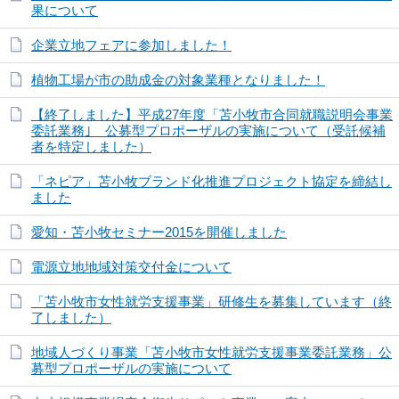
果について
企業立地フェアに参加しました！
植物工場が市の助成金の対象業種となりました！
【終了しました】平成27年度「苫小牧市合同就職説明会事業
委託業務｣ 公募型プロポーザルの実施について（受託候補
者を特定しました）
「ネピア」苫小牧ブランド化推進プロジェクト協定を締結し
ました
愛知・苫小牧セミナー2015を開催しました
電源立地地域対策交付金について
「苫小牧市女性就労支援事業」研修生を募集しています（終
了しました）
地域人づくり事業「苫小牧市女性就労支援事業委託業務」公
募型プロポーザルの実施について