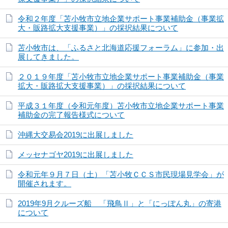
令和２年度「苫小牧市立地企業サポート事業補助金（事業拡
大・販路拡大支援事業）」の採択結果について
苫小牧市は、「ふるさと北海道応援フォーラム」に参加・出
展してきました。
２０１９年度「苫小牧市立地企業サポート事業補助金（事業
拡大・販路拡大支援事業）」の採択結果について
平成３１年度（令和元年度）苫小牧市立地企業サポート事業
補助金の完了報告様式について
沖縄大交易会2019に出展しました
メッセナゴヤ2019に出展しました
令和元年９月７日（土）「苫小牧ＣＣＳ市民現場見学会」が
開催されます。
2019年9月クルーズ船 「飛鳥Ⅱ」と「にっぽん丸」の寄港
について