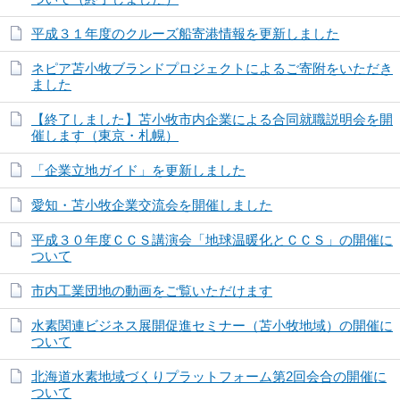
平成３１年度のクルーズ船寄港情報を更新しました
ネピア苫小牧ブランドプロジェクトによるご寄附をいただき
ました
【終了しました】苫小牧市内企業による合同就職説明会を開
催します（東京・札幌）
「企業立地ガイド」を更新しました
愛知・苫小牧企業交流会を開催しました
平成３０年度ＣＣＳ講演会「地球温暖化とＣＣＳ」の開催に
ついて
市内工業団地の動画をご覧いただけます
水素関連ビジネス展開促進セミナー（苫小牧地域）の開催に
ついて
北海道水素地域づくりプラットフォーム第2回会合の開催に
ついて