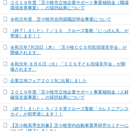
２０１９年度「苫小牧市立地企業サポート事業補助金（職場
環境改善事業）」の採択結果について
令和元年度 苫小牧市合同就職説明会事業について
（終了しました）７／１０ クルーズ客船「にっぽん丸」が
寄港します！！
令和元年7月25日（木）「苫小牧ＣＣＳ市民現場見学会」が
開催されます。
令和元年 ８月６日（火）「ＣＣＳ子ども現場見学会」が開
催されます。
企業立地フェア２０１9に出展しました
２０１９年度「苫小牧市立地企業サポート事業補助金（人材
確保支援事業）」の採択結果について
（終了しました）５／２６英クルーズ客船「カレドニアンス
カイ」が初寄港します！！
【苫小牧高専生対象】苫小牧管内自動車業界研究セミナーに
ついて（終了しました）