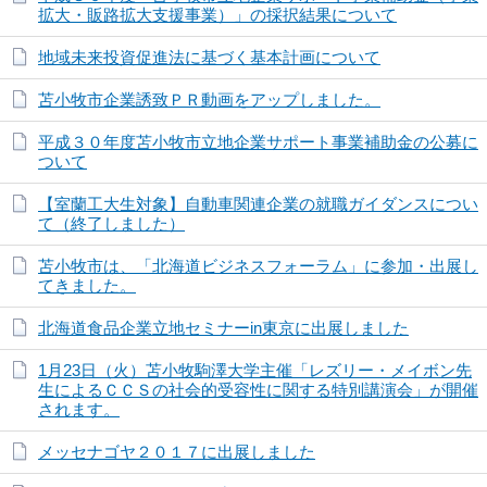
拡大・販路拡大支援事業）」の採択結果について
地域未来投資促進法に基づく基本計画について
苫小牧市企業誘致ＰＲ動画をアップしました。
平成３０年度苫小牧市立地企業サポート事業補助金の公募に
ついて
【室蘭工大生対象】自動車関連企業の就職ガイダンスについ
て（終了しました）
苫小牧市は、「北海道ビジネスフォーラム」に参加・出展し
てきました。
北海道食品企業立地セミナーin東京に出展しました
1月23日（火）苫小牧駒澤大学主催「レズリー・メイボン先
生によるＣＣＳの社会的受容性に関する特別講演会」が開催
されます。
メッセナゴヤ２０１７に出展しました