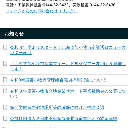
電話：工業振興担当:0144-32-6432、労政担当:0144-32-6436
フォームからのお問い合わせ（リンク）
お知らせ
令和８年度よりスタート！北海道苫小牧市企業誘致ニュース
レターvol.1
「北海道苫小牧市産業フィールド視察ツアー2026」を開催し
ます！
令和9年度苫小牧港管理組合職員採用試験について
令和８年度苫小牧市立地企業サポート事業補助金の公募につ
いて
短期労働者の宿泊場所等の確保に向けた検討会議
公益社団法人全日本不動産協会北海道本部との協定締結