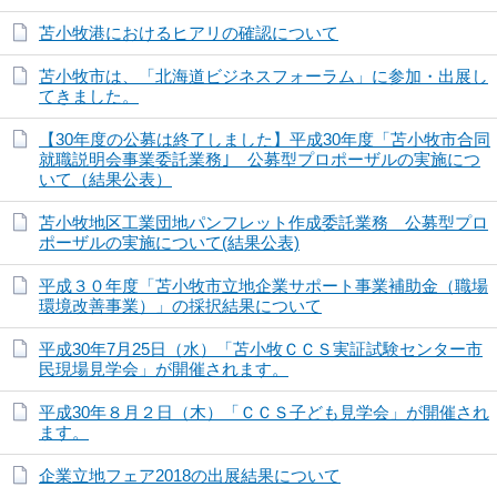
苫小牧港におけるヒアリの確認について
苫小牧市は、「北海道ビジネスフォーラム」に参加・出展し
てきました。
【30年度の公募は終了しました】平成30年度「苫小牧市合同
就職説明会事業委託業務｣ 公募型プロポーザルの実施につ
いて（結果公表）
苫小牧地区工業団地パンフレット作成委託業務 公募型プロ
ポーザルの実施について(結果公表)
平成３０年度「苫小牧市立地企業サポート事業補助金（職場
環境改善事業）」の採択結果について
平成30年7月25日（水）「苫小牧ＣＣＳ実証試験センター市
民現場見学会」が開催されます。
平成30年８月２日（木）「ＣＣＳ子ども見学会」が開催され
ます。
企業立地フェア2018の出展結果について