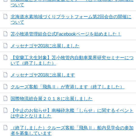
ついて
北海道水素地域づくりプラットフォーム第2回会合の開催に
ついて
苫小牧港管理組合公式Facebookページを始めました！
メッセナゴヤ2018に出展しました
【室蘭工大生対象】苫小牧管内自動車業界研究セミナーにつ
いて（終了しました）
メッセナゴヤ2018に出展します
クルーズ客船「飛鳥Ⅱ」が寄港します（終了しました）
国際物流総合展２０１８に出展しました
【中止のお知らせ】南極砕氷艦「しらせ」に関するイベント
は中止となりました
（終了しました）クルーズ客船「飛鳥Ⅱ」船内見学会の参加
者を募集しています