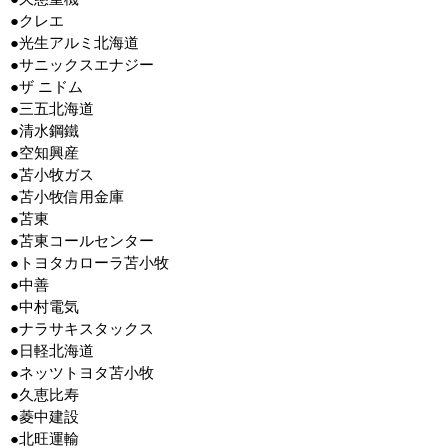
●クレエ
●光生アルミ北海道
●サニックスエナジー
●ザ ニドム
●三五北海道
●清水鋼鐵
●空知興産
●苫小牧ガス
●苫小牧信用金庫
●苫東
●苫東コールセンター
●トヨタカローラ苫小牧
●中善
●中村電気
●ナラサキスタックス
●日軽北海道
●ネッツトヨタ苫小牧
●久恵比寿
●菱中建設
●北旺運輸