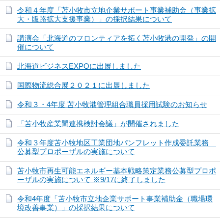
令和４年度「苫小牧市立地企業サポート事業補助金（事業拡
大・販路拡大支援事業）」の採択結果について
講演会「北海道のフロンティアを拓く苫小牧港の開発」の開
催について
北海道ビジネスEXPOに出展しました
国際物流総合展２０２１に出展しました
令和３・4年度 苫小牧港管理組合職員採用試験のお知らせ
「苫小牧産業間連携検討会議」が開催されました
令和３年度苫小牧地区工業団地パンフレット作成委託業務
公募型プロポーザルの実施について
苫小牧市再生可能エネルギー基本戦略策定業務公募型プロポ
ーザルの実施について ※9/17に終了しました
令和4年度「苫小牧市立地企業サポート事業補助金（職場環
境改善事業）」の採択結果について