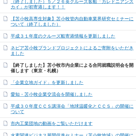
（終了しました）５／２６英クルーズ客船「カレドニアンス
カイ」が初寄港します！！
【苫小牧高専生対象】苫小牧管内自動車業界研究セミナーに
ついて（終了しました）
平成３１年度のクルーズ船寄港情報を更新しました
ネピア苫小牧ブランドプロジェクトによるご寄附をいただき
ました
【終了しました】苫小牧市内企業による合同就職説明会を開
催します（東京・札幌）
「企業立地ガイド」を更新しました
愛知・苫小牧企業交流会を開催しました
平成３０年度ＣＣＳ講演会「地球温暖化とＣＣＳ」の開催に
ついて
市内工業団地の動画をご覧いただけます
水素関連ビジネス展開促進セミナー（苫小牧地域）の開催に