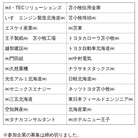
㈱I・TECソリューションズ
苫小牧信用金庫
いすゞエンジン製造北海道㈱
苫小牧埠頭㈱
エスケイ産業㈱
㈱苫東
王子製紙㈱ 苫小牧工場
トヨタカローラ苫小牧㈱
越智建設㈱
トヨタ自動車北海道㈱
㈱門田組
㈱中村電気
㈱久慈重機
ナラサキスタックス㈱
光生アルミ北海道㈱
日軽北海道㈱
㈱サニックスエナジー
ネッツトヨタ苫小牧㈱
㈱三五北海道
東日本フィールドエンジニア㈱
空知興産㈱
北海産業㈱
㈱タナカコンサルタント
㈱ホテルニュー王子
※参加企業の募集は締め切りました。