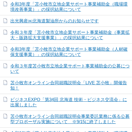
令和3年度「苫小牧市立地企業サポート事業補助金（職場環
境改善事業）」の採択結果について
出光興産㈱北海道製油所からのお知らせです
令和３年度「苫小牧市立地企業サポート事業補助金（事業拡
大・販路拡大支援事業）」の採択結果について
令和3年度「苫小牧市立地企業サポート事業補助金（人材確
保支援事業）」の採択結果について
令和３年度苫小牧市立地企業サポート事業補助金の公募につ
いて
苫小牧市オンライン合同就職説明会「LIVE 苫小牧」開催告
知！
ビジネスEXPO「第34回 北海道 技術・ビジネス交流会」に
出展しました
苫小牧市オンライン合同就職説明会事業委託業務に係る公募
型プロポーザル実施について ※9/15に終了しました