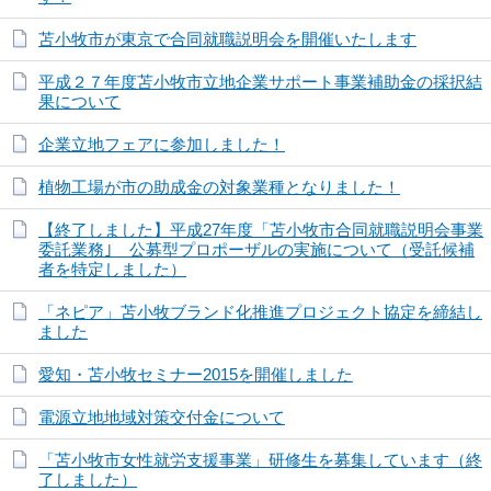
苫小牧市が東京で合同就職説明会を開催いたします
平成２７年度苫小牧市立地企業サポート事業補助金の採択結
果について
企業立地フェアに参加しました！
植物工場が市の助成金の対象業種となりました！
【終了しました】平成27年度「苫小牧市合同就職説明会事業
委託業務｣ 公募型プロポーザルの実施について（受託候補
者を特定しました）
「ネピア」苫小牧ブランド化推進プロジェクト協定を締結し
ました
愛知・苫小牧セミナー2015を開催しました
電源立地地域対策交付金について
「苫小牧市女性就労支援事業」研修生を募集しています（終
了しました）