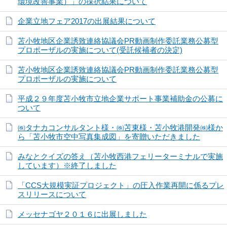
環境改善事業）」の採択結果について
企業立地フェア2017の出展結果について
苫小牧地区企業誘致連絡協議会PR動画制作委託業務公募型
プロポーザルの実施について(受託候補者の決定)
苫小牧地区企業誘致連絡協議会PR動画制作委託業務公募型
プロポーザルの実施について
平成２９年度苫小牧市立地企業サポート事業補助金の公募に
ついて
㈱タナカコンサルタント様・㈱苫東様・苫小牧港開発㈱様か
ら「苫小牧市空中写真集成図」を寄贈いただきました
みなとクイズの答え（苫小牧西港フェリーターミナルで実施
しています）※終了しました
「CCS大規模実証プロジェクト」の圧入作業再開に係るプレ
スリリースについて
メッセナゴヤ２０１６に出展しました