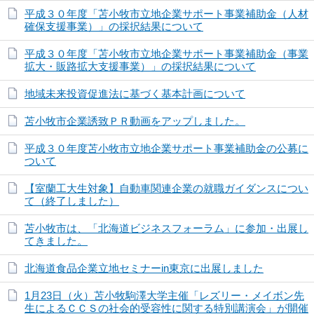
平成３０年度「苫小牧市立地企業サポート事業補助金（人材
確保支援事業）」の採択結果について
平成３０年度「苫小牧市立地企業サポート事業補助金（事業
拡大・販路拡大支援事業）」の採択結果について
地域未来投資促進法に基づく基本計画について
苫小牧市企業誘致ＰＲ動画をアップしました。
平成３０年度苫小牧市立地企業サポート事業補助金の公募に
ついて
【室蘭工大生対象】自動車関連企業の就職ガイダンスについ
て（終了しました）
苫小牧市は、「北海道ビジネスフォーラム」に参加・出展し
てきました。
北海道食品企業立地セミナーin東京に出展しました
1月23日（火）苫小牧駒澤大学主催「レズリー・メイボン先
生によるＣＣＳの社会的受容性に関する特別講演会」が開催