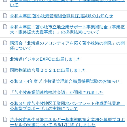
いて
令和４年度 苫小牧港管理組合職員採用試験のお知らせ
令和４年度「苫小牧市立地企業サポート事業補助金（事業拡
大・販路拡大支援事業）」の採択結果について
講演会「北海道のフロンティアを拓く苫小牧港の開発」の開
催について
北海道ビジネスEXPOに出展しました
国際物流総合展２０２１に出展しました
令和３・4年度 苫小牧港管理組合職員採用試験のお知らせ
「苫小牧産業間連携検討会議」が開催されました
令和３年度苫小牧地区工業団地パンフレット作成委託業務
公募型プロポーザルの実施について
苫小牧市再生可能エネルギー基本戦略策定業務公募型プロポ
ーザルの実施について ※9/17に終了しました