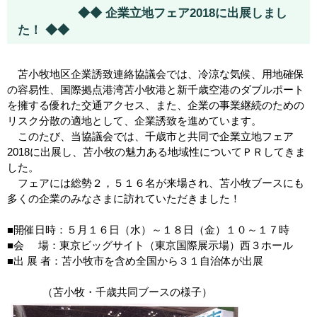
◆◆ 企業立地フェア2018に出展しまし
た！ ◆◆
苫小牧地区企業誘致連絡協議会では、冷涼な気候、用地確保
の容易性、国際拠点港湾苫小牧港と新千歳空港のダブルポート
を擁する優れた交通アクセス、また、企業の事業継続のための
リスク分散の適地として、企業誘致を進めています。
このたび、当協議会では、千歳市と共同で企業立地フェア
2018に出展し、苫小牧の魅力ある地域性についてＰＲしてきま
した。
フェアには総勢２，５１６名が来場され、苫小牧ブースにも
多くの企業のみなさまに訪れていただきました！
■開催日時：５月１６日（水）～１８日（金）１０～１７時
■会 場：東京ビッグサイト（東京国際展示場）西３ホール
■出 展 者：苫小牧市を含め全国から３１自治体が出展
（苫小牧・千歳共同ブースの様子）