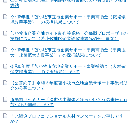
公益社団法人北海道宅地建物取引業協会苫小牧支部との協定
締結
令和6年度「苫小牧市立地企業サポート事業補助金（職場環
境改善事業）」の採択結果について
苫小牧市企業立地ガイド制作等業務 公募型プロポーザルの
実施について（苫小牧地区企業誘致連絡協議会 事業）
令和6年度「苫小牧市立地企業サポート事業補助金（事業拡
大・販路拡大支援事業）」の採択結果について
令和6年度「苫小牧市立地企業サポート事業補助金（人材確
保支援事業）」の採択結果について
【公募終了】令和６年度苫小牧市立地企業サポート事業補助
金の公募について
道民向けセミナー「次世代半導体とほっかいどうの未来」in
苫小牧の開催について
「北海道プロフェッショナル人材センター」をご存じです
か？