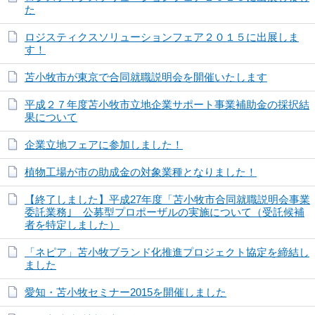
た
ロジスティクスソリューションフェア２０１５に出展しま
す！
苫小牧市が東京で合同就職説明会を開催いたします
平成２７年度苫小牧市立地企業サポート事業補助金の採択結
果について
企業立地フェアに参加しました！
植物工場が市の助成金の対象業種となりました！
【終了しました】平成27年度「苫小牧市合同就職説明会事業
委託業務｣ 公募型プロポーザルの実施について（受託候補
者を特定しました）
「ネピア」苫小牧ブランド化推進プロジェクト協定を締結し
ました
愛知・苫小牧セミナー2015を開催しました