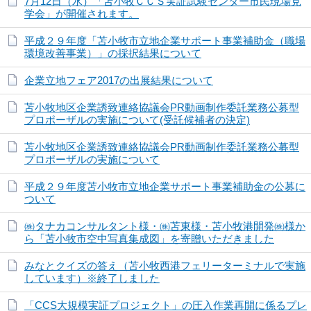
7月12日（水）「苫小牧ＣＣＳ実証試験センター市民現場見
学会」が開催されます。
平成２９年度「苫小牧市立地企業サポート事業補助金（職場
環境改善事業）」の採択結果について
企業立地フェア2017の出展結果について
苫小牧地区企業誘致連絡協議会PR動画制作委託業務公募型
プロポーザルの実施について(受託候補者の決定)
苫小牧地区企業誘致連絡協議会PR動画制作委託業務公募型
プロポーザルの実施について
平成２９年度苫小牧市立地企業サポート事業補助金の公募に
ついて
㈱タナカコンサルタント様・㈱苫東様・苫小牧港開発㈱様か
ら「苫小牧市空中写真集成図」を寄贈いただきました
みなとクイズの答え（苫小牧西港フェリーターミナルで実施
しています）※終了しました
「CCS大規模実証プロジェクト」の圧入作業再開に係るプレ