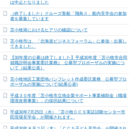
は中止となりました
（終了しました）クルーズ客船「飛鳥Ⅱ」船内見学会の参加
者を募集しています
苫小牧港におけるヒアリの確認について
苫小牧市は、「北海道ビジネスフォーラム」に参加・出展し
てきました。
【30年度の公募は終了しました】平成30年度「苫小牧市合同
就職説明会事業委託業務｣ 公募型プロポーザルの実施につ
いて（結果公表）
苫小牧地区工業団地パンフレット作成委託業務 公募型プロ
ポーザルの実施について(結果公表)
平成３０年度「苫小牧市立地企業サポート事業補助金（職場
環境改善事業）」の採択結果について
平成30年7月25日（水）「苫小牧ＣＣＳ実証試験センター市
民現場見学会」が開催されます。
平成30年８月２日（木）「ＣＣＳ子ども見学会」が開催され