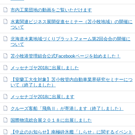
市内工業団地の動画をご覧いただけます
水素関連ビジネス展開促進セミナー（苫小牧地域）の開催に
ついて
北海道水素地域づくりプラットフォーム第2回会合の開催に
ついて
苫小牧港管理組合公式Facebookページを始めました！
メッセナゴヤ2018に出展しました
【室蘭工大生対象】苫小牧管内自動車業界研究セミナーにつ
いて（終了しました）
メッセナゴヤ2018に出展します
クルーズ客船「飛鳥Ⅱ」が寄港します（終了しました）
国際物流総合展２０１８に出展しました
【中止のお知らせ】南極砕氷艦「しらせ」に関するイベント