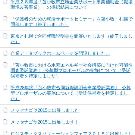
平成２８年度「苫小牧市立地企業サポート事業補助金（職場
環境改善事業）」の採択結果について
「保護者のための就活サポートセミナー」を苫小牧・札幌で
開催します（終了しました）
東京と札幌で合同就職説明会を開催いたします（終了しまし
た）
企業データブックホームページを開設しました。
「苫小牧市における水素エネルギー社会構築に向けた可能性
調査委託業務｣ 公募型プロポーザルの実施について（受託
候補者を特定しました）
平成28年度「苫小牧市合同就職説明会事業委託業務｣ 公募
型プロポーザルの実施について（受託候補者を特定しまし
た）
メッセナゴヤ2015に出展しました
メッセナゴヤ2015に出展します！
ロジスティクスソリューションフェア２０１５に出展しまし