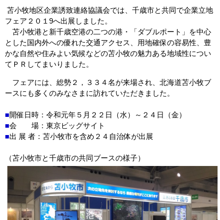
苫小牧地区企業誘致連絡協議会では、千歳市と共同で企業立地
フェア２０１9へ出展しました。
苫小牧港と新千歳空港の二つの港・「ダブルポート」を中心
とした国内外への優れた交通アクセス、用地確保の容易性、豊
かな自然や住みよい気候などの苫小牧の魅力ある地域性につい
てＰＲしてまいりました。
フェアには、総勢２，３３４名が来場され、北海道苫小牧ブ
ースにも多くのみなさまに訪れていただきました。
■
開催日時：令和元年５月２２日（水）～２４日（金）
■
会 場：東京ビッグサイト
■
出 展 者：苫小牧市を含め２４自治体が出展
（苫小牧市と千歳市の共同ブースの様子）