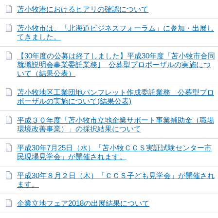
苫小牧港におけるヒアリの確認について
苫小牧市は、「北海道ビジネスフォーラム」に参加・出展し
てきました。
【30年度の公募は終了しました】平成30年度「苫小牧市合同
就職説明会事業委託業務｣ 公募型プロポーザルの実施につ
いて（結果公表）
苫小牧地区工業団地パンフレット作成委託業務 公募型プロ
ポーザルの実施について(結果公表)
平成３０年度「苫小牧市立地企業サポート事業補助金（職場
環境改善事業）」の採択結果について
平成30年7月25日（水）「苫小牧ＣＣＳ実証試験センター市
民現場見学会」が開催されます。
平成30年８月２日（木）「ＣＣＳ子ども見学会」が開催され
ます。
企業立地フェア2018の出展結果について