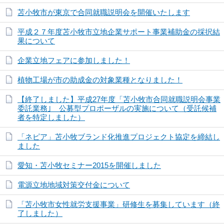
苫小牧市が東京で合同就職説明会を開催いたします
平成２７年度苫小牧市立地企業サポート事業補助金の採択結
果について
企業立地フェアに参加しました！
植物工場が市の助成金の対象業種となりました！
【終了しました】平成27年度「苫小牧市合同就職説明会事業
委託業務｣ 公募型プロポーザルの実施について（受託候補
者を特定しました）
「ネピア」苫小牧ブランド化推進プロジェクト協定を締結し
ました
愛知・苫小牧セミナー2015を開催しました
電源立地地域対策交付金について
「苫小牧市女性就労支援事業」研修生を募集しています（終
了しました）