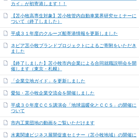
カイ」が初寄港します！！
【苫小牧高専生対象】苫小牧管内自動車業界研究セミナーに
ついて（終了しました）
平成３１年度のクルーズ船寄港情報を更新しました
ネピア苫小牧ブランドプロジェクトによるご寄附をいただき
ました
【終了しました】苫小牧市内企業による合同就職説明会を開
催します（東京・札幌）
「企業立地ガイド」を更新しました
愛知・苫小牧企業交流会を開催しました
平成３０年度ＣＣＳ講演会「地球温暖化とＣＣＳ」の開催に
ついて
市内工業団地の動画をご覧いただけます
水素関連ビジネス展開促進セミナー（苫小牧地域）の開催に