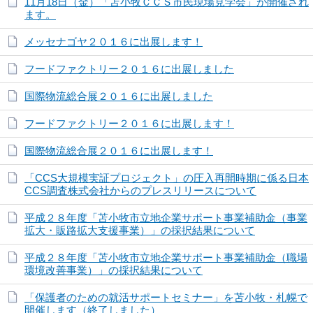
11月18日（金）「苫小牧ＣＣＳ市民現場見学会」が開催され
ます。
メッセナゴヤ２０１６に出展します！
フードファクトリー２０１６に出展しました
国際物流総合展２０１６に出展しました
フードファクトリー２０１６に出展します！
国際物流総合展２０１６に出展します！
「CCS大規模実証プロジェクト」の圧入再開時期に係る日本
CCS調査株式会社からのプレスリリースについて
平成２８年度「苫小牧市立地企業サポート事業補助金（事業
拡大・販路拡大支援事業）」の採択結果について
平成２８年度「苫小牧市立地企業サポート事業補助金（職場
環境改善事業）」の採択結果について
「保護者のための就活サポートセミナー」を苫小牧・札幌で
開催します（終了しました）