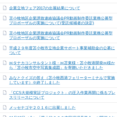
企業立地フェア2017の出展結果について
苫小牧地区企業誘致連絡協議会PR動画制作委託業務公募型
プロポーザルの実施について(受託候補者の決定)
苫小牧地区企業誘致連絡協議会PR動画制作委託業務公募型
プロポーザルの実施について
平成２９年度苫小牧市立地企業サポート事業補助金の公募に
ついて
㈱タナカコンサルタント様・㈱苫東様・苫小牧港開発㈱様か
ら「苫小牧市空中写真集成図」を寄贈いただきました
みなとクイズの答え（苫小牧西港フェリーターミナルで実施
しています）※終了しました
「CCS大規模実証プロジェクト」の圧入作業再開に係るプレ
スリリースについて
メッセナゴヤ２０１６に出展しました