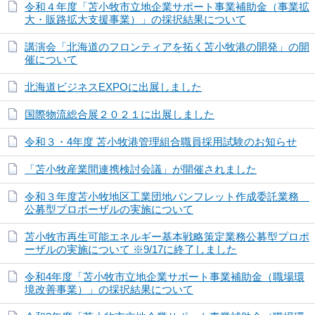
令和４年度「苫小牧市立地企業サポート事業補助金（事業拡
大・販路拡大支援事業）」の採択結果について
講演会「北海道のフロンティアを拓く苫小牧港の開発」の開
催について
北海道ビジネスEXPOに出展しました
国際物流総合展２０２１に出展しました
令和３・4年度 苫小牧港管理組合職員採用試験のお知らせ
「苫小牧産業間連携検討会議」が開催されました
令和３年度苫小牧地区工業団地パンフレット作成委託業務
公募型プロポーザルの実施について
苫小牧市再生可能エネルギー基本戦略策定業務公募型プロポ
ーザルの実施について ※9/17に終了しました
令和4年度「苫小牧市立地企業サポート事業補助金（職場環
境改善事業）」の採択結果について