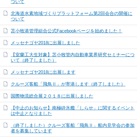
ついて
北海道水素地域づくりプラットフォーム第2回会合の開催に
ついて
苫小牧港管理組合公式Facebookページを始めました！
メッセナゴヤ2018に出展しました
【室蘭工大生対象】苫小牧管内自動車業界研究セミナーにつ
いて（終了しました）
メッセナゴヤ2018に出展します
クルーズ客船「飛鳥Ⅱ」が寄港します（終了しました）
国際物流総合展２０１８に出展しました
【中止のお知らせ】南極砕氷艦「しらせ」に関するイベント
は中止となりました
（終了しました）クルーズ客船「飛鳥Ⅱ」船内見学会の参加
者を募集しています