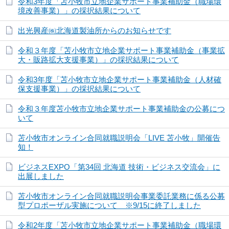
令和3年度「苫小牧市立地企業サポート事業補助金（職場環
境改善事業）」の採択結果について
出光興産㈱北海道製油所からのお知らせです
令和３年度「苫小牧市立地企業サポート事業補助金（事業拡
大・販路拡大支援事業）」の採択結果について
令和3年度「苫小牧市立地企業サポート事業補助金（人材確
保支援事業）」の採択結果について
令和３年度苫小牧市立地企業サポート事業補助金の公募につ
いて
苫小牧市オンライン合同就職説明会「LIVE 苫小牧」開催告
知！
ビジネスEXPO「第34回 北海道 技術・ビジネス交流会」に
出展しました
苫小牧市オンライン合同就職説明会事業委託業務に係る公募
型プロポーザル実施について ※9/15に終了しました
令和2年度「苫小牧市立地企業サポート事業補助金（職場環