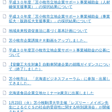
平成３０年度「苫小牧市立地企業サポート事業補助金（人材
確保支援事業）」の採択結果について
平成３０年度「苫小牧市立地企業サポート事業補助金（事業
拡大・販路拡大支援事業）」の採択結果について
地域未来投資促進法に基づく基本計画について
苫小牧市企業誘致ＰＲ動画をアップしました。
平成３０年度苫小牧市立地企業サポート事業補助金の公募に
ついて
【室蘭工大生対象】自動車関連企業の就職ガイダンスについ
て（終了しました）
苫小牧市は、「北海道ビジネスフォーラム」に参加・出展し
てきました。
北海道食品企業立地セミナーin東京に出展しました
1月23日（火）苫小牧駒澤大学主催「レズリー・メイボン先
生によるＣＣＳの社会的受容性に関する特別講演会」が開催
されます。