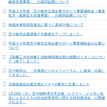
確保支援事業）」の採択結果について
平成３０年度「苫小牧市立地企業サポート事業補助金（事業
拡大・販路拡大支援事業）」の採択結果について
地域未来投資促進法に基づく基本計画について
苫小牧市企業誘致ＰＲ動画をアップしました。
平成３０年度苫小牧市立地企業サポート事業補助金の公募に
ついて
【室蘭工大生対象】自動車関連企業の就職ガイダンスについ
て（終了しました）
苫小牧市は、「北海道ビジネスフォーラム」に参加・出展し
てきました。
北海道食品企業立地セミナーin東京に出展しました
1月23日（火）苫小牧駒澤大学主催「レズリー・メイボン先
生によるＣＣＳの社会的受容性に関する特別講演会」が開催
されます。