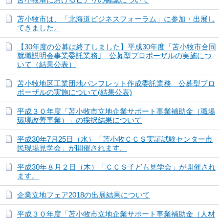
苫小牧市は、「北海道ビジネスフォーラム」に参加・出展し
てきました。
【30年度の公募は終了しました】平成30年度「苫小牧市合同
就職説明会事業委託業務｣ 公募型プロポーザルの実施につ
いて（結果公表）
苫小牧地区工業団地パンフレット作成委託業務 公募型プロ
ポーザルの実施について(結果公表)
平成３０年度「苫小牧市立地企業サポート事業補助金（職場
環境改善事業）」の採択結果について
平成30年7月25日（水）「苫小牧ＣＣＳ実証試験センター市
民現場見学会」が開催されます。
平成30年８月２日（木）「ＣＣＳ子ども見学会」が開催され
ます。
企業立地フェア2018の出展結果について
平成３０年度「苫小牧市立地企業サポート事業補助金（人材