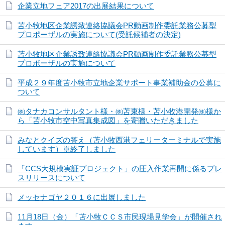
企業立地フェア2017の出展結果について
苫小牧地区企業誘致連絡協議会PR動画制作委託業務公募型
プロポーザルの実施について(受託候補者の決定)
苫小牧地区企業誘致連絡協議会PR動画制作委託業務公募型
プロポーザルの実施について
平成２９年度苫小牧市立地企業サポート事業補助金の公募に
ついて
㈱タナカコンサルタント様・㈱苫東様・苫小牧港開発㈱様か
ら「苫小牧市空中写真集成図」を寄贈いただきました
みなとクイズの答え（苫小牧西港フェリーターミナルで実施
しています）※終了しました
「CCS大規模実証プロジェクト」の圧入作業再開に係るプレ
スリリースについて
メッセナゴヤ２０１６に出展しました
11月18日（金）「苫小牧ＣＣＳ市民現場見学会」が開催され