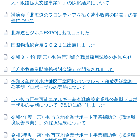
大・販路拡大支援事業）」の採択結果について
講演会「北海道のフロンティアを拓く苫小牧港の開発」の開
催について
北海道ビジネスEXPOに出展しました
国際物流総合展２０２１に出展しました
令和３・4年度 苫小牧港管理組合職員採用試験のお知らせ
「苫小牧産業間連携検討会議」が開催されました
令和３年度苫小牧地区工業団地パンフレット作成委託業務
公募型プロポーザルの実施について
苫小牧市再生可能エネルギー基本戦略策定業務公募型プロポ
ーザルの実施について ※9/17に終了しました
令和4年度「苫小牧市立地企業サポート事業補助金（職場環
境改善事業）」の採択結果について
令和3年度「苫小牧市立地企業サポート事業補助金（職場環