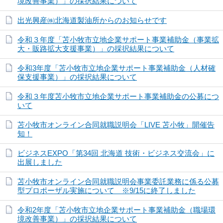
境改善事業）」の採択結果について
出光興産㈱北海道製油所からのお知らせです
令和３年度「苫小牧市立地企業サポート事業補助金（事業拡
大・販路拡大支援事業）」の採択結果について
令和3年度「苫小牧市立地企業サポート事業補助金（人材確
保支援事業）」の採択結果について
令和３年度苫小牧市立地企業サポート事業補助金の公募につ
いて
苫小牧市オンライン合同就職説明会「LIVE 苫小牧」開催告
知！
ビジネスEXPO「第34回 北海道 技術・ビジネス交流会」に
出展しました
苫小牧市オンライン合同就職説明会事業委託業務に係る公募
型プロポーザル実施について ※9/15に終了しました
令和2年度「苫小牧市立地企業サポート事業補助金（職場環
境改善事業）」の採択結果について