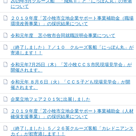
2019年9月クルーズ船 「飛鳥Ⅱ」と「にっぽん丸」の寄港
について
２０１９年度「苫小牧市立地企業サポート事業補助金（職場
環境改善事業）」の採択結果について
令和元年度 苫小牧市合同就職説明会事業について
（終了しました）７／１０ クルーズ客船「にっぽん丸」が
寄港します！！
令和元年7月25日（木）「苫小牧ＣＣＳ市民現場見学会」が
開催されます。
令和元年 ８月６日（火）「ＣＣＳ子ども現場見学会」が開
催されます。
企業立地フェア２０１9に出展しました
２０１９年度「苫小牧市立地企業サポート事業補助金（人材
確保支援事業）」の採択結果について
（終了しました）５／２６英クルーズ客船「カレドニアンス
カイ」が初寄港します！！