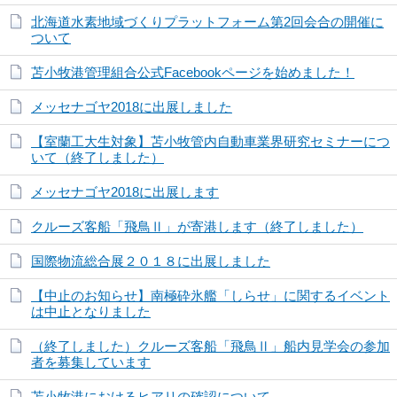
北海道水素地域づくりプラットフォーム第2回会合の開催に
ついて
苫小牧港管理組合公式Facebookページを始めました！
メッセナゴヤ2018に出展しました
【室蘭工大生対象】苫小牧管内自動車業界研究セミナーにつ
いて（終了しました）
メッセナゴヤ2018に出展します
クルーズ客船「飛鳥Ⅱ」が寄港します（終了しました）
国際物流総合展２０１８に出展しました
【中止のお知らせ】南極砕氷艦「しらせ」に関するイベント
は中止となりました
（終了しました）クルーズ客船「飛鳥Ⅱ」船内見学会の参加
者を募集しています
苫小牧港におけるヒアリの確認について