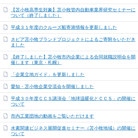
【苫小牧高専生対象】苫小牧管内自動車業界研究セミナーに
ついて（終了しました）
平成３１年度のクルーズ船寄港情報を更新しました
ネピア苫小牧ブランドプロジェクトによるご寄附をいただき
ました
【終了しました】苫小牧市内企業による合同就職説明会を開
催します（東京・札幌）
「企業立地ガイド」を更新しました
愛知・苫小牧企業交流会を開催しました
平成３０年度ＣＣＳ講演会「地球温暖化とＣＣＳ」の開催に
ついて
市内工業団地の動画をご覧いただけます
水素関連ビジネス展開促進セミナー（苫小牧地域）の開催に
ついて