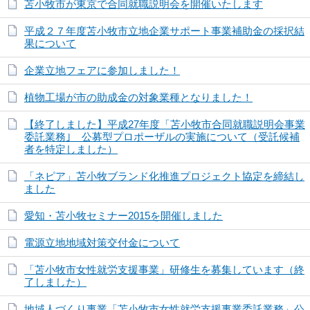
苫小牧市が東京で合同就職説明会を開催いたします
平成２７年度苫小牧市立地企業サポート事業補助金の採択結
果について
企業立地フェアに参加しました！
植物工場が市の助成金の対象業種となりました！
【終了しました】平成27年度「苫小牧市合同就職説明会事業
委託業務｣ 公募型プロポーザルの実施について（受託候補
者を特定しました）
「ネピア」苫小牧ブランド化推進プロジェクト協定を締結し
ました
愛知・苫小牧セミナー2015を開催しました
電源立地地域対策交付金について
「苫小牧市女性就労支援事業」研修生を募集しています（終
了しました）
地域人づくり事業「苫小牧市女性就労支援事業委託業務」公