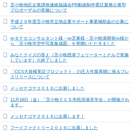
苫小牧地区企業誘致連絡協議会PR動画制作委託業務公募型
プロポーザルの実施について
平成２９年度苫小牧市立地企業サポート事業補助金の公募に
ついて
㈱タナカコンサルタント様・㈱苫東様・苫小牧港開発㈱様か
ら「苫小牧市空中写真集成図」を寄贈いただきました
みなとクイズの答え（苫小牧西港フェリーターミナルで実施
しています）※終了しました
「CCS大規模実証プロジェクト」の圧入作業再開に係るプレ
スリリースについて
メッセナゴヤ２０１６に出展しました
11月18日（金）「苫小牧ＣＣＳ市民現場見学会」が開催され
ます。
メッセナゴヤ２０１６に出展します！
フードファクトリー２０１６に出展しました