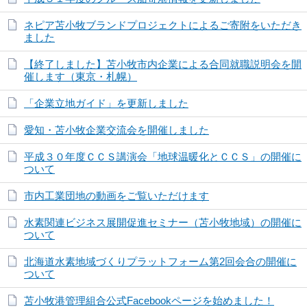
ネピア苫小牧ブランドプロジェクトによるご寄附をいただき
ました
【終了しました】苫小牧市内企業による合同就職説明会を開
催します（東京・札幌）
「企業立地ガイド」を更新しました
愛知・苫小牧企業交流会を開催しました
平成３０年度ＣＣＳ講演会「地球温暖化とＣＣＳ」の開催に
ついて
市内工業団地の動画をご覧いただけます
水素関連ビジネス展開促進セミナー（苫小牧地域）の開催に
ついて
北海道水素地域づくりプラットフォーム第2回会合の開催に
ついて
苫小牧港管理組合公式Facebookページを始めました！