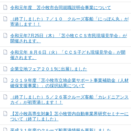
令和元年度 苫小牧市合同就職説明会事業について
（終了しました）７／１０ クルーズ客船「にっぽん丸」が
寄港します！！
令和元年7月25日（木）「苫小牧ＣＣＳ市民現場見学会」が
開催されます。
令和元年 ８月６日（火）「ＣＣＳ子ども現場見学会」が開
催されます。
企業立地フェア２０１9に出展しました
２０１９年度「苫小牧市立地企業サポート事業補助金（人材
確保支援事業）」の採択結果について
（終了しました）５／２６英クルーズ客船「カレドニアンス
カイ」が初寄港します！！
【苫小牧高専生対象】苫小牧管内自動車業界研究セミナーに
ついて（終了しました）
平成３１年度のクルーズ船寄港情報を更新しました