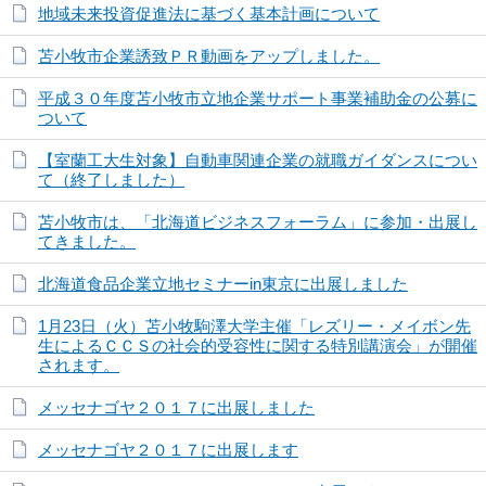
地域未来投資促進法に基づく基本計画について
苫小牧市企業誘致ＰＲ動画をアップしました。
平成３０年度苫小牧市立地企業サポート事業補助金の公募に
ついて
【室蘭工大生対象】自動車関連企業の就職ガイダンスについ
て（終了しました）
苫小牧市は、「北海道ビジネスフォーラム」に参加・出展し
てきました。
北海道食品企業立地セミナーin東京に出展しました
1月23日（火）苫小牧駒澤大学主催「レズリー・メイボン先
生によるＣＣＳの社会的受容性に関する特別講演会」が開催
されます。
メッセナゴヤ２０１７に出展しました
メッセナゴヤ２０１７に出展します