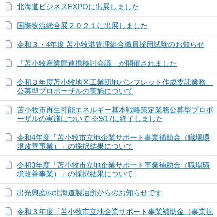
北海道ビジネスEXPOに出展しました
国際物流総合展２０２１に出展しました
令和３・4年度 苫小牧港管理組合職員採用試験のお知らせ
「苫小牧産業間連携検討会議」が開催されました
令和３年度苫小牧地区工業団地パンフレット作成委託業務
公募型プロポーザルの実施について
苫小牧市再生可能エネルギー基本戦略策定業務公募型プロポ
ーザルの実施について ※9/17に終了しました
令和4年度「苫小牧市立地企業サポート事業補助金（職場環
境改善事業）」の採択結果について
令和3年度「苫小牧市立地企業サポート事業補助金（職場環
境改善事業）」の採択結果について
出光興産㈱北海道製油所からのお知らせです
令和３年度「苫小牧市立地企業サポート事業補助金（事業拡