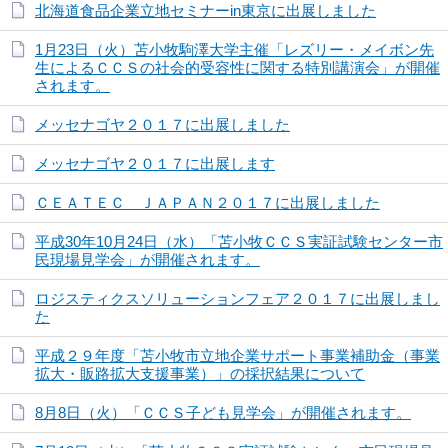
北海道食品企業立地セミナーin東京に出展しました
1月23日（火）苫小牧駒澤大学主催「レズリー・メイボン先
生によるＣＣＳの社会的受容性に関する特別講演会」が開催
されます。
メッセナゴヤ２０１７に出展しました
メッセナゴヤ２０１７に出展します
ＣＥＡＴＥＣ ＪＡＰＡＮ２０１７に出展しました
平成30年10月24日（水）「苫小牧ＣＣＳ実証試験センター市
民現場見学会」が開催されます。
ロジスティクスソリューションフェア２０１７に出展しまし
た
平成２９年度「苫小牧市立地企業サポート事業補助金（事業
拡大・販路拡大支援事業）」の採択結果について
8月8日（火）「ＣＣＳ子ども見学会」が開催されます。