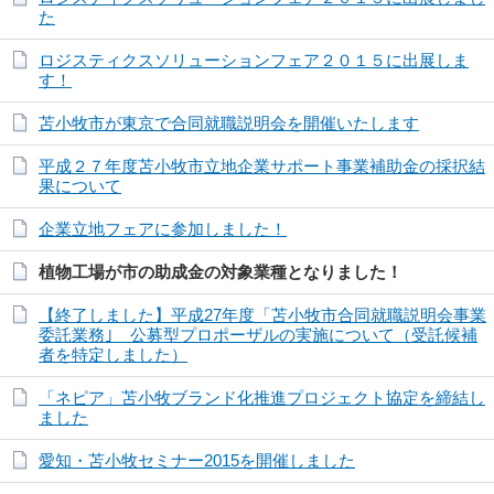
た
ロジスティクスソリューションフェア２０１５に出展しま
す！
苫小牧市が東京で合同就職説明会を開催いたします
平成２７年度苫小牧市立地企業サポート事業補助金の採択結
果について
企業立地フェアに参加しました！
植物工場が市の助成金の対象業種となりました！
【終了しました】平成27年度「苫小牧市合同就職説明会事業
委託業務｣ 公募型プロポーザルの実施について（受託候補
者を特定しました）
「ネピア」苫小牧ブランド化推進プロジェクト協定を締結し
ました
愛知・苫小牧セミナー2015を開催しました