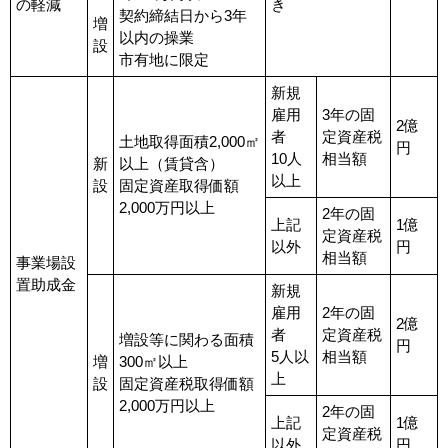
の軽減
き
契約締結日から3年
増
以内の操業
設
市有地に限定
新規
雇用
3年の固
2億
者
定資産税
土地取得面積2,000㎡
円
10人
相当額
新
以上（賃貸含）
以上
設
固定資産取得価額
2,000万円以上
2年の固
上記
1億
定資産税
以外
円
相当額
事業場設
置助成金
新規
雇用
2年の固
2億
者
定資産税
増設等に関わる面積
円
5人以
相当額
増
300㎡以上
上
設
固定資産税取得価額
2,000万円以上
2年の固
上記
1億
定資産税
以外
円