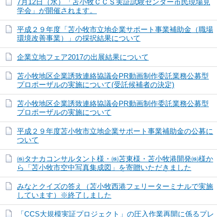
7月12日（水）「苫小牧ＣＣＳ実証試験センター市民現場見
学会」が開催されます。
平成２９年度「苫小牧市立地企業サポート事業補助金（職場
環境改善事業）」の採択結果について
企業立地フェア2017の出展結果について
苫小牧地区企業誘致連絡協議会PR動画制作委託業務公募型
プロポーザルの実施について(受託候補者の決定)
苫小牧地区企業誘致連絡協議会PR動画制作委託業務公募型
プロポーザルの実施について
平成２９年度苫小牧市立地企業サポート事業補助金の公募に
ついて
㈱タナカコンサルタント様・㈱苫東様・苫小牧港開発㈱様か
ら「苫小牧市空中写真集成図」を寄贈いただきました
みなとクイズの答え（苫小牧西港フェリーターミナルで実施
しています）※終了しました
「CCS大規模実証プロジェクト」の圧入作業再開に係るプレ