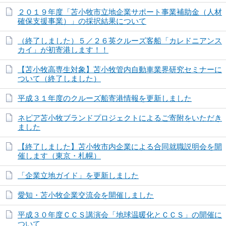
２０１９年度「苫小牧市立地企業サポート事業補助金（人材
確保支援事業）」の採択結果について
（終了しました）５／２６英クルーズ客船「カレドニアンス
カイ」が初寄港します！！
【苫小牧高専生対象】苫小牧管内自動車業界研究セミナーに
ついて（終了しました）
平成３１年度のクルーズ船寄港情報を更新しました
ネピア苫小牧ブランドプロジェクトによるご寄附をいただき
ました
【終了しました】苫小牧市内企業による合同就職説明会を開
催します（東京・札幌）
「企業立地ガイド」を更新しました
愛知・苫小牧企業交流会を開催しました
平成３０年度ＣＣＳ講演会「地球温暖化とＣＣＳ」の開催に
ついて