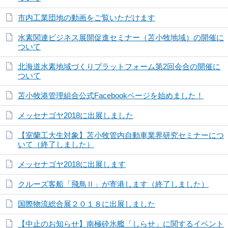
市内工業団地の動画をご覧いただけます
水素関連ビジネス展開促進セミナー（苫小牧地域）の開催に
ついて
北海道水素地域づくりプラットフォーム第2回会合の開催に
ついて
苫小牧港管理組合公式Facebookページを始めました！
メッセナゴヤ2018に出展しました
【室蘭工大生対象】苫小牧管内自動車業界研究セミナーにつ
いて（終了しました）
メッセナゴヤ2018に出展します
クルーズ客船「飛鳥Ⅱ」が寄港します（終了しました）
国際物流総合展２０１８に出展しました
【中止のお知らせ】南極砕氷艦「しらせ」に関するイベント