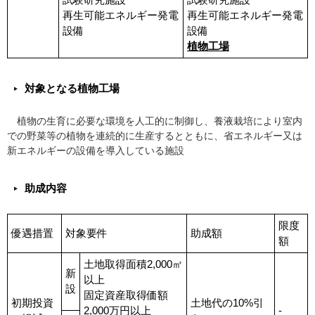
再生可能エネルギー発電
再生可能エネルギー発電
設備
設備
植物工場
対象となる植物工場
植物の生育に必要な環境を人工的に制御し、養液栽培により室内
での野菜等の植物を連続的に生産するとともに、省エネルギー又は
新エネルギーの設備を導入している施設
助成内容
限度
優遇措置
対象要件
助成額
額
土地取得面積2,000㎡
新
以上
設
固定資産取得価額
初期投資
土地代の10%引
2,000万円以上
-