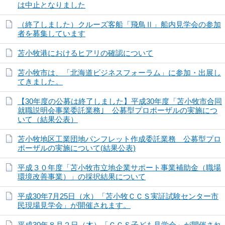
は中止となりました
（終了しました）クルーズ客船「飛鳥Ⅱ」船内見学会の参加
者を募集しています
苫小牧港におけるヒアリの確認について
苫小牧市は、「北海道ビジネスフォーラム」に参加・出展し
てきました。
【30年度の公募は終了しました】平成30年度「苫小牧市合同
就職説明会事業委託業務｣ 公募型プロポーザルの実施につ
いて（結果公表）
苫小牧地区工業団地パンフレット作成委託業務 公募型プロ
ポーザルの実施について(結果公表)
平成３０年度「苫小牧市立地企業サポート事業補助金（職場
環境改善事業）」の採択結果について
平成30年7月25日（水）「苫小牧ＣＣＳ実証試験センター市
民現場見学会」が開催されます。
平成30年８月２日（木）「ＣＣＳ子ども見学会」が開催され