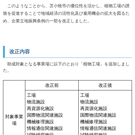
このようなことから、苫小牧市の優位性を活かし、植物工場の誘
致を促進することで地域経済の活性化及び雇用機会の拡大を図るた
め、企業立地振興条例の一部を改正しました。
改正内容
助成対象となる事業場に以下のとおり「植物工場」を追加しまし
た。
改正前
改正後
工場
工場
物流施設
物流施設
再資源化施設
再資源化施設
国際物流関連施設
国際物流関連施設
対象事業
機械修理施設
機械修理施設
場
情報通信関連施設
情報通信関連施設
試験研究施設
試験研究施設