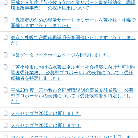
平成２８年度「苫小牧市立地企業サポート事業補助金（職場
環境改善事業）」の採択結果について
「保護者のための就活サポートセミナー」を苫小牧・札幌で
開催します（終了しました）
東京と札幌で合同就職説明会を開催いたします（終了しまし
た）
企業データブックホームページを開設しました。
「苫小牧市における水素エネルギー社会構築に向けた可能性
調査委託業務｣ 公募型プロポーザルの実施について（受託
候補者を特定しました）
平成28年度「苫小牧市合同就職説明会事業委託業務｣ 公募
型プロポーザルの実施について（受託候補者を特定しまし
た）
メッセナゴヤ2015に出展しました
メッセナゴヤ2015に出展します！
ロジスティクスソリューションフェア２０１５に出展しまし