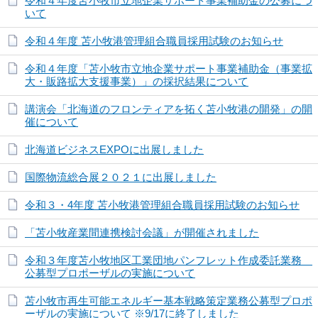
令和４年度苫小牧市立地企業サポート事業補助金の公募につ
いて
令和４年度 苫小牧港管理組合職員採用試験のお知らせ
令和４年度「苫小牧市立地企業サポート事業補助金（事業拡
大・販路拡大支援事業）」の採択結果について
講演会「北海道のフロンティアを拓く苫小牧港の開発」の開
催について
北海道ビジネスEXPOに出展しました
国際物流総合展２０２１に出展しました
令和３・4年度 苫小牧港管理組合職員採用試験のお知らせ
「苫小牧産業間連携検討会議」が開催されました
令和３年度苫小牧地区工業団地パンフレット作成委託業務
公募型プロポーザルの実施について
苫小牧市再生可能エネルギー基本戦略策定業務公募型プロポ
ーザルの実施について ※9/17に終了しました