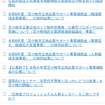
公益社団法人北海道宅地建物取引業協会苫小牧支部との協定
締結
令和6年度「苫小牧市立地企業サポート事業補助金（職場環
境改善事業）」の採択結果について
苫小牧市企業立地ガイド制作等業務 公募型プロポーザルの
実施について（苫小牧地区企業誘致連絡協議会 事業）
令和6年度「苫小牧市立地企業サポート事業補助金（事業拡
大・販路拡大支援事業）」の採択結果について
令和6年度「苫小牧市立地企業サポート事業補助金（人材確
保支援事業）」の採択結果について
【公募終了】令和６年度苫小牧市立地企業サポート事業補助
金の公募について
道民向けセミナー「次世代半導体とほっかいどうの未来」in
苫小牧の開催について
「北海道プロフェッショナル人材センター」をご存じです
か？