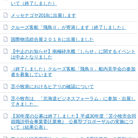
いて（終了しました）
メッセナゴヤ2018に出展します
クルーズ客船「飛鳥Ⅱ」が寄港します（終了しました）
国際物流総合展２０１８に出展しました
【中止のお知らせ】南極砕氷艦「しらせ」に関するイベント
は中止となりました
（終了しました）クルーズ客船「飛鳥Ⅱ」船内見学会の参加
者を募集しています
苫小牧港におけるヒアリの確認について
苫小牧市は、「北海道ビジネスフォーラム」に参加・出展し
てきました。
【30年度の公募は終了しました】平成30年度「苫小牧市合同
就職説明会事業委託業務｣ 公募型プロポーザルの実施につ
いて（結果公表）