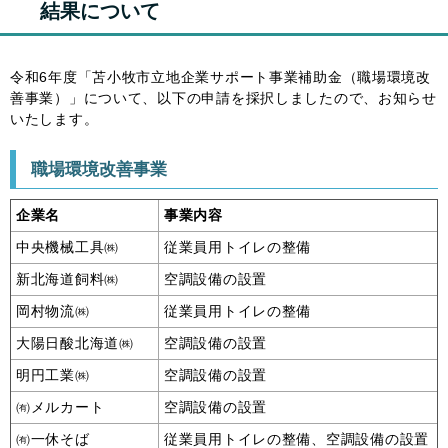
結果について
令和6年度「苫小牧市立地企業サポート事業補助金（職場環境改
善事業）」について、以下の申請を採択しましたので、お知らせ
いたします。
職場環境改善事業
企業名
事業内容
中央機械工具㈱
従業員用トイレの整備
新北海道飼料㈱
空調設備の設置
岡村物流㈱
従業員用トイレの整備
大陽日酸北海道㈱
空調設備の設置
明円工業㈱
空調設備の設置
㈲メルカート
空調設備の設置
㈲一休そば
従業員用トイレの整備、空調設備の設置