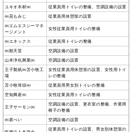
ユキオ木材㈱
従業員用トイレの整備、空調設備の設置
㈱花もみじ
従業員用休憩室の設置
㈱エムエスシーマネ
女性従業員用トイレの整備
ージメント
㈱エネックス
従業員用トイレの整備
㈱順天堂
空調設備の設置
山本浄化興業㈱
空調設備の設置
王子製紙㈱苫小牧工
女性従業員用休憩室の設置、女性用トイ
場
レの整備
苫小牧埠頭㈱
従業員用男女別トイレの整備
空知興産㈱
女性従業員用トイレの整備
空調設備の設置、更衣室の整備、作業用
王子サーモン㈱
椅子の整備
㈱甚べい
空調設備の設置
従業員用トイレの設置、男女別休憩室の