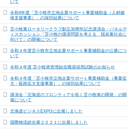
いて
令和4年度「苫小牧市立地企業サポート事業補助金（人材確
保支援事業）」の採択結果について
苫小牧東ロータリークラブ創立30周年記念講演会・パネルデ
ィスカッション「苫小牧の環境問題を考える 脱炭素社会に
向けて」の開催について
令和４年度苫小牧市立地企業サポート事業補助金の公募につ
いて
令和４年度 苫小牧港管理組合職員採用試験のお知らせ
令和４年度「苫小牧市立地企業サポート事業補助金（事業拡
大・販路拡大支援事業）」の採択結果について
講演会「北海道のフロンティアを拓く苫小牧港の開発」の開
催について
北海道ビジネスEXPOに出展しました
国際物流総合展２０２１に出展しました