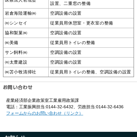
医療法人名琉会
設置、二重窓の整備
岩倉海陸運輸㈱
空調設備の設置
㈲シンセイ
従業員用休憩室・更衣室の整備
協和製菓㈱
空調設備の設置
㈱美備
従業員用トイレの整備
サン飼料㈱
空調設備の設置
㈲太豊建設
空調設備の設置
㈱苫小牧清掃社
従業員用トイレの整備、空調設備の設置
産業経済部企業政策室工業雇用政策課
電話：工業振興担当:0144-32-6432、労政担当:0144-32-6436
フォームからのお問い合わせ（リンク）