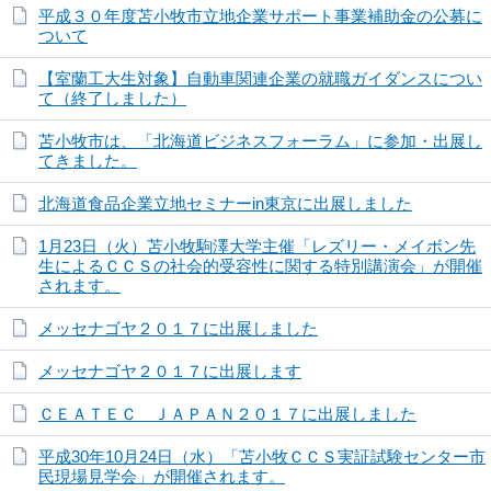
平成３０年度苫小牧市立地企業サポート事業補助金の公募に
ついて
【室蘭工大生対象】自動車関連企業の就職ガイダンスについ
て（終了しました）
苫小牧市は、「北海道ビジネスフォーラム」に参加・出展し
てきました。
北海道食品企業立地セミナーin東京に出展しました
1月23日（火）苫小牧駒澤大学主催「レズリー・メイボン先
生によるＣＣＳの社会的受容性に関する特別講演会」が開催
されます。
メッセナゴヤ２０１７に出展しました
メッセナゴヤ２０１７に出展します
ＣＥＡＴＥＣ ＪＡＰＡＮ２０１７に出展しました
平成30年10月24日（水）「苫小牧ＣＣＳ実証試験センター市
民現場見学会」が開催されます。