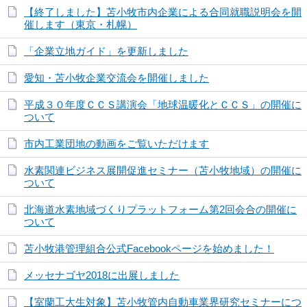
【終了しました】苫小牧市内企業による合同就職説明会を開
催します（東京・札幌）
「企業立地ガイド」を更新しました
愛知・苫小牧企業交流会を開催しました
平成３０年度ＣＣＳ講演会「地球温暖化とＣＣＳ」の開催に
ついて
市内工業団地の動画をご覧いただけます
水素関連ビジネス展開促進セミナー（苫小牧地域）の開催に
ついて
北海道水素地域づくりプラットフォーム第2回会合の開催に
ついて
苫小牧港管理組合公式Facebookページを始めました！
メッセナゴヤ2018に出展しました
【室蘭工大生対象】苫小牧管内自動車業界研究セミナーにつ