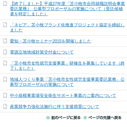
【終了しました】平成27年度「苫小牧市合同就職説明会事業
委託業務｣ 公募型プロポーザルの実施について（受託候補
者を特定しました）
「ネピア」苫小牧ブランド化推進プロジェクト協定を締結し
ました
愛知・苫小牧セミナー2015を開催しました
電源立地地域対策交付金について
「苫小牧市女性就労支援事業」研修生を募集しています（終
了しました）
地域人づくり事業「苫小牧市女性就労支援事業委託業務」公
募型プロポーザルの実施について
中小規模事業場安全衛生サポート事業のご案内について
産業競争力強化法施行に伴う支援措置について