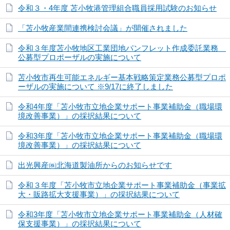
令和３・4年度 苫小牧港管理組合職員採用試験のお知らせ
「苫小牧産業間連携検討会議」が開催されました
令和３年度苫小牧地区工業団地パンフレット作成委託業務
公募型プロポーザルの実施について
苫小牧市再生可能エネルギー基本戦略策定業務公募型プロポ
ーザルの実施について ※9/17に終了しました
令和4年度「苫小牧市立地企業サポート事業補助金（職場環
境改善事業）」の採択結果について
令和3年度「苫小牧市立地企業サポート事業補助金（職場環
境改善事業）」の採択結果について
出光興産㈱北海道製油所からのお知らせです
令和３年度「苫小牧市立地企業サポート事業補助金（事業拡
大・販路拡大支援事業）」の採択結果について
令和3年度「苫小牧市立地企業サポート事業補助金（人材確
保支援事業）」の採択結果について