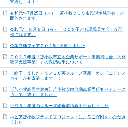
寄港します！！
令和元年7月25日（木）「苫小牧ＣＣＳ市民現場見学会」が
開催されます。
令和元年 ８月６日（火）「ＣＣＳ子ども現場見学会」が開
催されます。
企業立地フェア２０１9に出展しました
２０１９年度「苫小牧市立地企業サポート事業補助金（人材
確保支援事業）」の採択結果について
（終了しました）５／２６英クルーズ客船「カレドニアンス
カイ」が初寄港します！！
【苫小牧高専生対象】苫小牧管内自動車業界研究セミナーに
ついて（終了しました）
平成３１年度のクルーズ船寄港情報を更新しました
ネピア苫小牧ブランドプロジェクトによるご寄附をいただき
ました