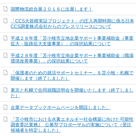
国際物流総合展２０１６に出展します！
「CCS大規模実証プロジェクト」の圧入再開時期に係る日本
CCS調査株式会社からのプレスリリースについて
平成２８年度「苫小牧市立地企業サポート事業補助金（事業
拡大・販路拡大支援事業）」の採択結果について
平成２８年度「苫小牧市立地企業サポート事業補助金（職場
環境改善事業）」の採択結果について
「保護者のための就活サポートセミナー」を苫小牧・札幌で
開催します（終了しました）
東京と札幌で合同就職説明会を開催いたします（終了しまし
た）
企業データブックホームページを開設しました。
「苫小牧市における水素エネルギー社会構築に向けた可能性
調査委託業務｣ 公募型プロポーザルの実施について（受託
候補者を特定しました）