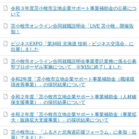
令和３年度苫小牧市立地企業サポート事業補助金の公募につ
いて
苫小牧市オンライン合同就職説明会「LIVE 苫小牧」開催告
知！
ビジネスEXPO「第34回 北海道 技術・ビジネス交流会」に
出展しました
苫小牧市オンライン合同就職説明会事業委託業務に係る公募
型プロポーザル実施について ※9/15に終了しました
令和2年度「苫小牧市立地企業サポート事業補助金（職場環
境改善事業）」の採択結果について
令和２年度「苫小牧市立地企業サポート事業補助金（人材確
保支援事業）」の採択結果について
令和２年度「苫小牧市立地企業サポート事業補助金（事業拡
大・販路拡大支援事業）」の採択結果について
苫小牧市は、「ふるさと北海道応援フォーラム」に参加・出
展してきました。