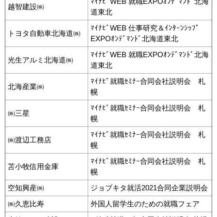
ﾏｲﾅﾋﾞWEB 就職EXPOｵﾝﾃﾞﾏﾝﾄﾞ北海
越智建設㈱
道東北
ﾏｲﾅﾋﾞWEB 仕事研究＆ｲﾝﾀｰﾝｼｯﾌﾟ
トヨタ自動車北海道㈱
EXPOｵﾝﾃﾞﾏﾝﾄﾞ北海道東北
ﾏｲﾅﾋﾞWEB 就職EXPOｵﾝﾃﾞﾏﾝﾄﾞ北海
光生アルミ北海道㈱
道東北
ﾏｲﾅﾋﾞ就職ｾﾐﾅｰ合同会社説明会 札
北海産業㈱
幌
ﾏｲﾅﾋﾞ就職ｾﾐﾅｰ合同会社説明会 札
㈱三星
幌
ﾏｲﾅﾋﾞ就職ｾﾐﾅｰ合同会社説明会 札
㈱渡辺工務店
幌
ﾏｲﾅﾋﾞ就職ｾﾐﾅｰ合同会社説明会 札
苫小牧信用金庫
幌
空知興産㈱
ジョブキタ就活2021合同企業説明会
㈱久恵比寿
外国人留学生のための就職フェア