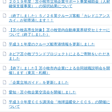
２０１９年度「苫小牧市立地企業サポート事業補助金（人材
確保支援事業）」の採択結果について
（終了しました）５／２６英クルーズ客船「カレドニアンス
カイ」が初寄港します！！
【苫小牧高専生対象】苫小牧管内自動車業界研究セミナーに
ついて（終了しました）
平成３１年度のクルーズ船寄港情報を更新しました
ネピア苫小牧ブランドプロジェクトによるご寄附をいただき
ました
【終了しました】苫小牧市内企業による合同就職説明会を開
催します（東京・札幌）
「企業立地ガイド」を更新しました
愛知・苫小牧企業交流会を開催しました
平成３０年度ＣＣＳ講演会「地球温暖化とＣＣＳ」の開催に
ついて