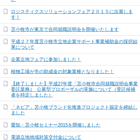
ロジスティクスソリューションフェア２０１５に出展しま
す！
苫小牧市が東京で合同就職説明会を開催いたします
平成２７年度苫小牧市立地企業サポート事業補助金の採択結
果について
企業立地フェアに参加しました！
植物工場が市の助成金の対象業種となりました！
【終了しました】平成27年度「苫小牧市合同就職説明会事業
委託業務｣ 公募型プロポーザルの実施について（受託候補
者を特定しました）
「ネピア」苫小牧ブランド化推進プロジェクト協定を締結し
ました
愛知・苫小牧セミナー2015を開催しました
電源立地地域対策交付金について