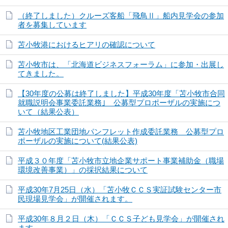
（終了しました）クルーズ客船「飛鳥Ⅱ」船内見学会の参加
者を募集しています
苫小牧港におけるヒアリの確認について
苫小牧市は、「北海道ビジネスフォーラム」に参加・出展し
てきました。
【30年度の公募は終了しました】平成30年度「苫小牧市合同
就職説明会事業委託業務｣ 公募型プロポーザルの実施につ
いて（結果公表）
苫小牧地区工業団地パンフレット作成委託業務 公募型プロ
ポーザルの実施について(結果公表)
平成３０年度「苫小牧市立地企業サポート事業補助金（職場
環境改善事業）」の採択結果について
平成30年7月25日（水）「苫小牧ＣＣＳ実証試験センター市
民現場見学会」が開催されます。
平成30年８月２日（木）「ＣＣＳ子ども見学会」が開催され
ます。