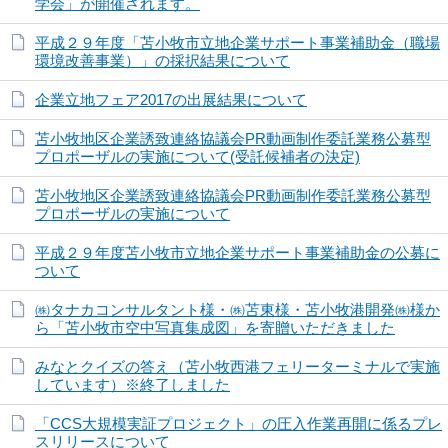
学会」が開催されます。
平成２９年度「苫小牧市立地企業サポート事業補助金（職場
環境改善事業）」の採択結果について
企業立地フェア2017の出展結果について
苫小牧地区企業誘致連絡協議会PR動画制作委託業務公募型
プロポーザルの実施について(受託候補者の決定)
苫小牧地区企業誘致連絡協議会PR動画制作委託業務公募型
プロポーザルの実施について
平成２９年度苫小牧市立地企業サポート事業補助金の公募に
ついて
㈱タナカコンサルタント様・㈱苫東様・苫小牧港開発㈱様か
ら「苫小牧市空中写真集成図」を寄贈いただきました
みなとクイズの答え（苫小牧西港フェリーターミナルで実施
しています）※終了しました
「CCS大規模実証プロジェクト」の圧入作業再開に係るプレ
スリリースについて