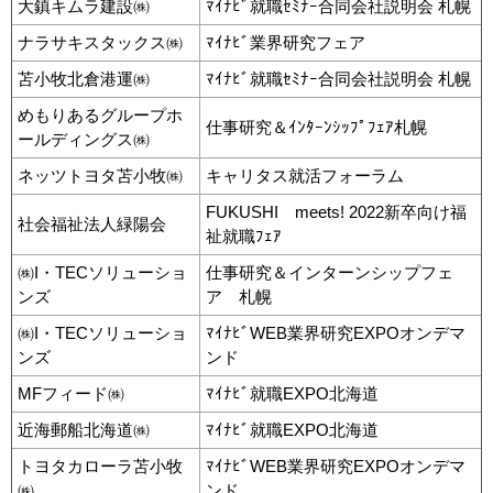
大鎮キムラ建設㈱
ﾏｲﾅﾋﾞ就職ｾﾐﾅｰ合同会社説明会 札幌
ナラサキスタックス㈱
ﾏｲﾅﾋﾞ業界研究フェア
苫小牧北倉港運㈱
ﾏｲﾅﾋﾞ就職ｾﾐﾅｰ合同会社説明会 札幌
めもりあるグループホ
仕事研究＆ｲﾝﾀｰﾝｼｯﾌﾟﾌｪｱ札幌
ールディングス㈱
ネッツトヨタ苫小牧㈱
キャリタス就活フォーラム
FUKUSHI meets! 2022新卒向け福
社会福祉法人緑陽会
祉就職ﾌｪｱ
㈱I・TECソリューショ
仕事研究＆インターンシップフェ
ンズ
ア 札幌
㈱I・TECソリューショ
ﾏｲﾅﾋﾞWEB業界研究EXPOオンデマ
ンズ
ンド
MFフィード㈱
ﾏｲﾅﾋﾞ就職EXPO北海道
近海郵船北海道㈱
ﾏｲﾅﾋﾞ就職EXPO北海道
トヨタカローラ苫小牧
ﾏｲﾅﾋﾞWEB業界研究EXPOオンデマ
㈱
ンド