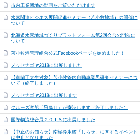
市内工業団地の動画をご覧いただけます
水素関連ビジネス展開促進セミナー（苫小牧地域）の開催に
ついて
北海道水素地域づくりプラットフォーム第2回会合の開催に
ついて
苫小牧港管理組合公式Facebookページを始めました！
メッセナゴヤ2018に出展しました
【室蘭工大生対象】苫小牧管内自動車業界研究セミナーにつ
いて（終了しました）
メッセナゴヤ2018に出展します
クルーズ客船「飛鳥Ⅱ」が寄港します（終了しました）
国際物流総合展２０１８に出展しました
【中止のお知らせ】南極砕氷艦「しらせ」に関するイベント
は中止となりました