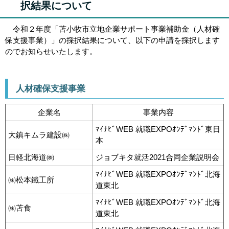
択結果について
令和２年度「苫小牧市立地企業サポート事業補助金（人材確
保支援事業）」の採択結果について、以下の申請を採択します
のでお知らせいたします。
人材確保支援事業
企業名
事業内容
ﾏｲﾅﾋﾞWEB 就職EXPOｵﾝﾃﾞﾏﾝﾄﾞ東日
大鎮キムラ建設㈱
本
日軽北海道㈱
ジョブキタ就活2021合同企業説明会
ﾏｲﾅﾋﾞWEB 就職EXPOｵﾝﾃﾞﾏﾝﾄﾞ北海
㈱松本鐵工所
道東北
ﾏｲﾅﾋﾞWEB 就職EXPOｵﾝﾃﾞﾏﾝﾄﾞ北海
㈱苫食
道東北