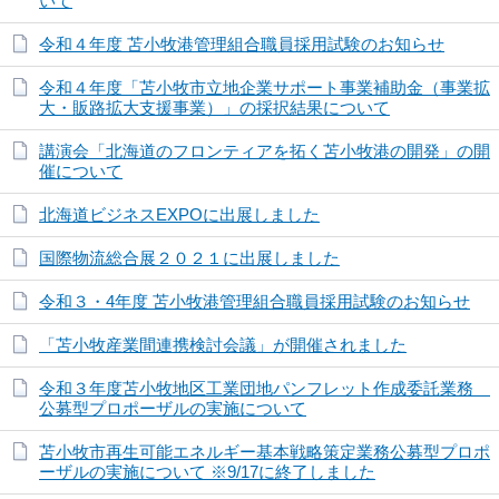
いて
令和４年度 苫小牧港管理組合職員採用試験のお知らせ
令和４年度「苫小牧市立地企業サポート事業補助金（事業拡
大・販路拡大支援事業）」の採択結果について
講演会「北海道のフロンティアを拓く苫小牧港の開発」の開
催について
北海道ビジネスEXPOに出展しました
国際物流総合展２０２１に出展しました
令和３・4年度 苫小牧港管理組合職員採用試験のお知らせ
「苫小牧産業間連携検討会議」が開催されました
令和３年度苫小牧地区工業団地パンフレット作成委託業務
公募型プロポーザルの実施について
苫小牧市再生可能エネルギー基本戦略策定業務公募型プロポ
ーザルの実施について ※9/17に終了しました