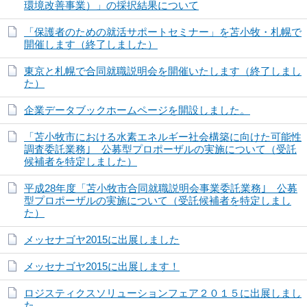
環境改善事業）」の採択結果について
「保護者のための就活サポートセミナー」を苫小牧・札幌で
開催します（終了しました）
東京と札幌で合同就職説明会を開催いたします（終了しまし
た）
企業データブックホームページを開設しました。
「苫小牧市における水素エネルギー社会構築に向けた可能性
調査委託業務｣ 公募型プロポーザルの実施について（受託
候補者を特定しました）
平成28年度「苫小牧市合同就職説明会事業委託業務｣ 公募
型プロポーザルの実施について（受託候補者を特定しまし
た）
メッセナゴヤ2015に出展しました
メッセナゴヤ2015に出展します！
ロジスティクスソリューションフェア２０１５に出展しまし
た