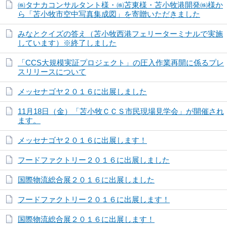
㈱タナカコンサルタント様・㈱苫東様・苫小牧港開発㈱様か
ら「苫小牧市空中写真集成図」を寄贈いただきました
みなとクイズの答え（苫小牧西港フェリーターミナルで実施
しています）※終了しました
「CCS大規模実証プロジェクト」の圧入作業再開に係るプレ
スリリースについて
メッセナゴヤ２０１６に出展しました
11月18日（金）「苫小牧ＣＣＳ市民現場見学会」が開催され
ます。
メッセナゴヤ２０１６に出展します！
フードファクトリー２０１６に出展しました
国際物流総合展２０１６に出展しました
フードファクトリー２０１６に出展します！
国際物流総合展２０１６に出展します！