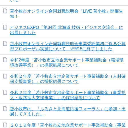
苫小牧市オンライン合同就職説明会「LIVE 苫小牧」開催告
知！
ビジネスEXPO「第34回 北海道 技術・ビジネス交流会」に
出展しました
苫小牧市オンライン合同就職説明会事業委託業務に係る公募
型プロポーザル実施について ※9/15に終了しました
令和2年度「苫小牧市立地企業サポート事業補助金（職場環
境改善事業）」の採択結果について
令和２年度「苫小牧市立地企業サポート事業補助金（人材確
保支援事業）」の採択結果について
令和２年度「苫小牧市立地企業サポート事業補助金（事業拡
大・販路拡大支援事業）」の採択結果について
苫小牧市は、「ふるさと北海道応援フォーラム」に参加・出
展してきました。
２０１９年度「苫小牧市立地企業サポート事業補助金（事業