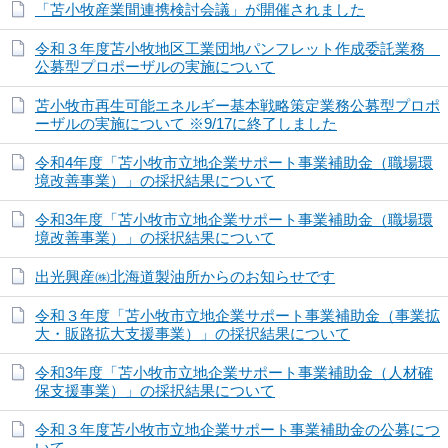
「苫小牧産業間連携検討会議」が開催されました
令和３年度苫小牧地区工業団地パンフレット作成委託業務
公募型プロポーザルの実施について
苫小牧市再生可能エネルギー基本戦略策定業務公募型プロポ
ーザルの実施について ※9/17に終了しました
令和4年度「苫小牧市立地企業サポート事業補助金（職場環
境改善事業）」の採択結果について
令和3年度「苫小牧市立地企業サポート事業補助金（職場環
境改善事業）」の採択結果について
出光興産㈱北海道製油所からのお知らせです
令和３年度「苫小牧市立地企業サポート事業補助金（事業拡
大・販路拡大支援事業）」の採択結果について
令和3年度「苫小牧市立地企業サポート事業補助金（人材確
保支援事業）」の採択結果について
令和３年度苫小牧市立地企業サポート事業補助金の公募につ
いて