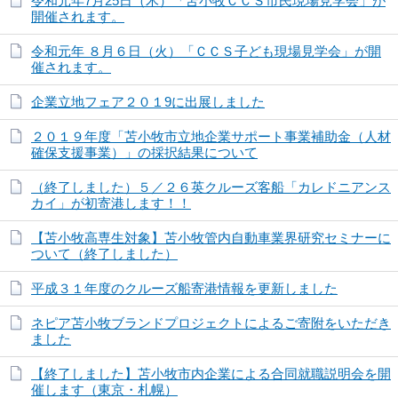
令和元年7月25日（木）「苫小牧ＣＣＳ市民現場見学会」が
開催されます。
令和元年 ８月６日（火）「ＣＣＳ子ども現場見学会」が開
催されます。
企業立地フェア２０１9に出展しました
２０１９年度「苫小牧市立地企業サポート事業補助金（人材
確保支援事業）」の採択結果について
（終了しました）５／２６英クルーズ客船「カレドニアンス
カイ」が初寄港します！！
【苫小牧高専生対象】苫小牧管内自動車業界研究セミナーに
ついて（終了しました）
平成３１年度のクルーズ船寄港情報を更新しました
ネピア苫小牧ブランドプロジェクトによるご寄附をいただき
ました
【終了しました】苫小牧市内企業による合同就職説明会を開
催します（東京・札幌）