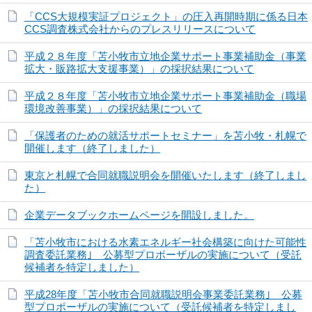
「CCS大規模実証プロジェクト」の圧入再開時期に係る日本
CCS調査株式会社からのプレスリリースについて
平成２８年度「苫小牧市立地企業サポート事業補助金（事業
拡大・販路拡大支援事業）」の採択結果について
平成２８年度「苫小牧市立地企業サポート事業補助金（職場
環境改善事業）」の採択結果について
「保護者のための就活サポートセミナー」を苫小牧・札幌で
開催します（終了しました）
東京と札幌で合同就職説明会を開催いたします（終了しまし
た）
企業データブックホームページを開設しました。
「苫小牧市における水素エネルギー社会構築に向けた可能性
調査委託業務｣ 公募型プロポーザルの実施について（受託
候補者を特定しました）
平成28年度「苫小牧市合同就職説明会事業委託業務｣ 公募
型プロポーザルの実施について（受託候補者を特定しまし