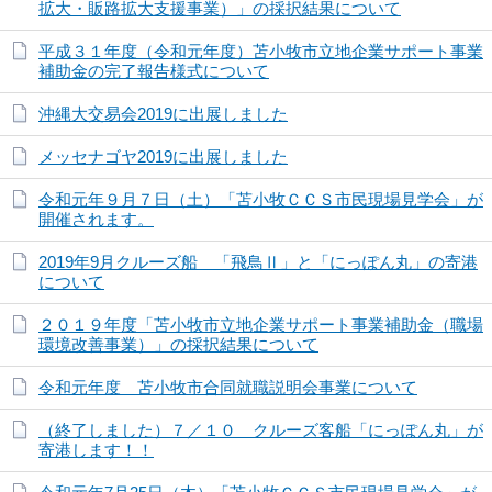
拡大・販路拡大支援事業）」の採択結果について
平成３１年度（令和元年度）苫小牧市立地企業サポート事業
補助金の完了報告様式について
沖縄大交易会2019に出展しました
メッセナゴヤ2019に出展しました
令和元年９月７日（土）「苫小牧ＣＣＳ市民現場見学会」が
開催されます。
2019年9月クルーズ船 「飛鳥Ⅱ」と「にっぽん丸」の寄港
について
２０１９年度「苫小牧市立地企業サポート事業補助金（職場
環境改善事業）」の採択結果について
令和元年度 苫小牧市合同就職説明会事業について
（終了しました）７／１０ クルーズ客船「にっぽん丸」が
寄港します！！