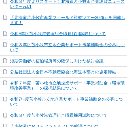
令和８年度よりスタート！北海道苫小牧市企業誘致ニュース
レターvol.1
「北海道苫小牧市産業フィールド視察ツアー2026」を開催し
ます！
令和9年度苫小牧港管理組合職員採用試験について
令和８年度苫小牧市立地企業サポート事業補助金の公募につ
いて
短期労働者の宿泊場所等の確保に向けた検討会議
公益社団法人全日本不動産協会北海道本部との協定締結
令和７年度「苫小牧市立地企業サポート事業補助金（職場環
境改善事業）」の採択結果について
令和7年度苫小牧市立地企業サポート事業補助金の公募につ
いて
令和８年度苫小牧港管理組合職員採用試験について
苫小牧港におけるアカカミアリの確認について