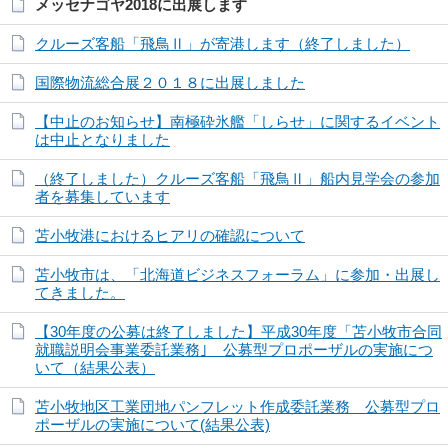
メッセナゴヤ2018に出展します
クルーズ客船「飛鳥Ⅱ」が寄港します（終了しました）
国際物流総合展２０１８に出展しました
【中止のお知らせ】南極砕氷艦「しらせ」に関するイベント
は中止となりました
（終了しました）クルーズ客船「飛鳥Ⅱ」船内見学会の参加
者を募集しています
苫小牧港におけるヒアリの確認について
苫小牧市は、「北海道ビジネスフォーラム」に参加・出展し
てきました。
【30年度の公募は終了しました】平成30年度「苫小牧市合同
就職説明会事業委託業務｣ 公募型プロポーザルの実施につ
いて（結果公表）
苫小牧地区工業団地パンフレット作成委託業務 公募型プロ
ポーザルの実施について(結果公表)