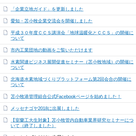
「企業立地ガイド」を更新しました
愛知・苫小牧企業交流会を開催しました
平成３０年度ＣＣＳ講演会「地球温暖化とＣＣＳ」の開催に
ついて
市内工業団地の動画をご覧いただけます
水素関連ビジネス展開促進セミナー（苫小牧地域）の開催に
ついて
北海道水素地域づくりプラットフォーム第2回会合の開催に
ついて
苫小牧港管理組合公式Facebookページを始めました！
メッセナゴヤ2018に出展しました
【室蘭工大生対象】苫小牧管内自動車業界研究セミナーにつ
いて（終了しました）