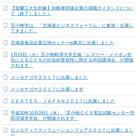
【室蘭工大生対象】自動車関連企業の就職ガイダンスについ
て（終了しました）
苫小牧市は、「北海道ビジネスフォーラム」に参加・出展し
てきました。
北海道食品企業立地セミナーin東京に出展しました
1月23日（火）苫小牧駒澤大学主催「レズリー・メイボン先
生によるＣＣＳの社会的受容性に関する特別講演会」が開催
されます。
メッセナゴヤ２０１７に出展しました
メッセナゴヤ２０１７に出展します
ＣＥＡＴＥＣ ＪＡＰＡＮ２０１７に出展しました
平成30年10月24日（水）「苫小牧ＣＣＳ実証試験センター市
民現場見学会」が開催されます。
ロジスティクスソリューションフェア２０１７に出展しまし
た