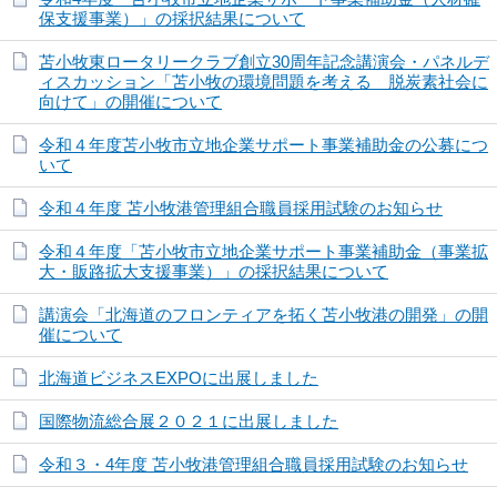
保支援事業）」の採択結果について
苫小牧東ロータリークラブ創立30周年記念講演会・パネルデ
ィスカッション「苫小牧の環境問題を考える 脱炭素社会に
向けて」の開催について
令和４年度苫小牧市立地企業サポート事業補助金の公募につ
いて
令和４年度 苫小牧港管理組合職員採用試験のお知らせ
令和４年度「苫小牧市立地企業サポート事業補助金（事業拡
大・販路拡大支援事業）」の採択結果について
講演会「北海道のフロンティアを拓く苫小牧港の開発」の開
催について
北海道ビジネスEXPOに出展しました
国際物流総合展２０２１に出展しました
令和３・4年度 苫小牧港管理組合職員採用試験のお知らせ