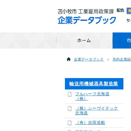
企業データブック
市内企業
輸送用機械器具製造業
フルハーフ北海道
（株）
（株）シーヴイテック
北海道
（有）吉田造船