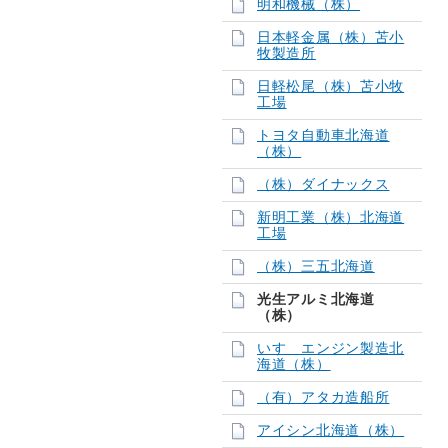
明和機械（株）
日本軽金属（株）苫小
牧製造所
日軽松尾（株）苫小牧
工場
トヨタ自動車北海道
（株）
（株）ダイナックス
新明工業（株）北海道
工場
（株）三五北海道
光生アルミ北海道
（株）
いすゞエンジン製造北
海道（株）
（有）アタカ造船所
アイシン北海道（株）