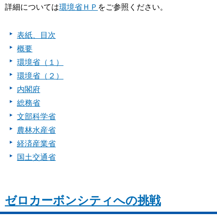
詳細については
環境省ＨＰ
をご参照ください。
表紙、目次
概要
環境省（１）
環境省（２）
内閣府
総務省
文部科学省
農林水産省
経済産業省
国土交通省
ゼロカーボンシティへの挑戦