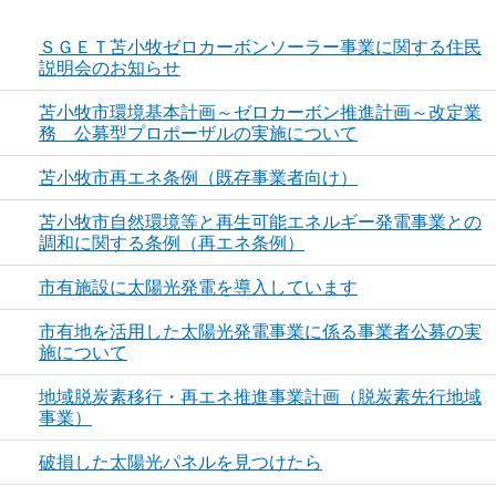
ＳＧＥＴ苫小牧ゼロカーボンソーラー事業に関する住民
説明会のお知らせ
苫小牧市環境基本計画～ゼロカーボン推進計画～改定業
務 公募型プロポーザルの実施について
苫小牧市再エネ条例（既存事業者向け）
苫小牧市自然環境等と再生可能エネルギー発電事業との
調和に関する条例（再エネ条例）
市有施設に太陽光発電を導入しています
市有地を活用した太陽光発電事業に係る事業者公募の実
施について
地域脱炭素移行・再エネ推進事業計画（脱炭素先行地域
事業）
破損した太陽光パネルを見つけたら