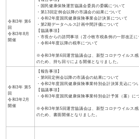
・国民健康保険運営協議会委員の委嘱について
・第13回定例会以降の市議会の結果について
・令和2年度国民健康保険事業会計決算について
令和3年 第6
・第2期データヘルス計画中間評価について
回
【協議事項】
令和3年8月
・市長からの諮問事項（苫小牧市税条例の一部改正に
開催
・令和4年度以降の税率について
※令和3年第6回運営協議会は、新型コロナウイルス
のため、持ち回りによる開催となりました。
【報告事項】
・第9回定例会以降の市議会の結果について
・令和2年度国民健康保険事業特別会計決算見込につ
令和3年 第5
【協議事項】
回
・令和3年度国民健康保険事業特別会計予算（案）に
令和3年2月
開催
※令和3年第5回運営協議会は、新型コロナウイルス
のため、書面開催となりました。