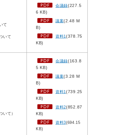
(227.5
会議録
6 KB)
(2.48 M
議案
いて
B)
(378.75
資料1
ついて
KB)
(163.8
会議録
5 KB)
(3.28 M
議案
B)
(739.25
資料1
KB)
(852.87
資料2
ついて）
KB)
資料3
(694.15
KB)