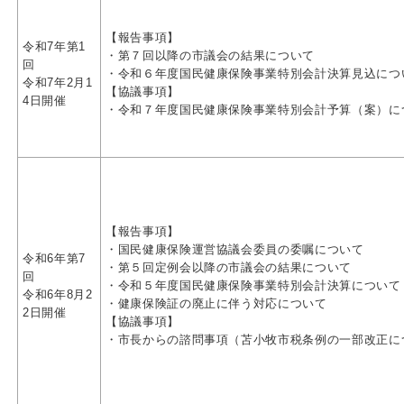
【報告事項】
令和7年第1
・第７回以降の市議会の結果について
回
・令和６年度国民健康保険事業特別会計決算見込につ
令和7年2月1
【協議事項】
4日開催
・令和７年度国民健康保険事業特別会計予算（案）に
【報告事項】
・国民健康保険運営協議会委員の委嘱について
令和6年第7
・第５回定例会以降の市議会の結果について
回
・令和５年度国民健康保険事業特別会計決算について
令和6年8月2
・健康保険証の廃止に伴う対応について
2日開催
【協議事項】
・市長からの諮問事項（苫小牧市税条例の一部改正に