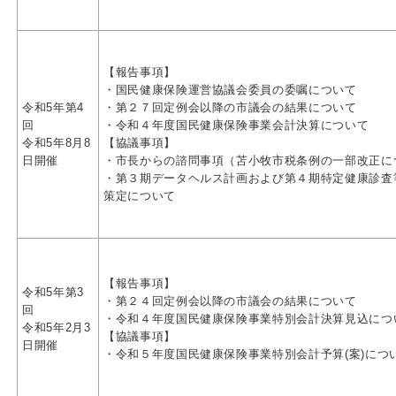
【報告事項】
・国民健康保険運営協議会委員の委嘱について
令和5年第4
・第２７回定例会以降の市議会の結果について
回
・令和４年度国民健康保険事業会計決算について
令和5年8月8
【協議事項】
日開催
・市長からの諮問事項（苫小牧市税条例の一部改正に
・第３期データヘルス計画および第４期特定健康診査
策定について
【報告事項】
令和5年第3
・第２４回定例会以降の市議会の結果について
回
・令和４年度国民健康保険事業特別会計決算見込につ
令和5年2月3
【協議事項】
日開催
・令和５年度国民健康保険事業特別会計予算(案)につ