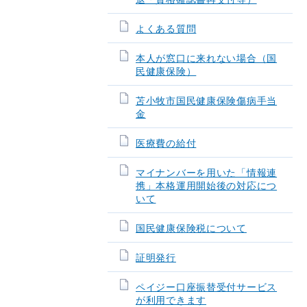
よくある質問
本人が窓口に来れない場合（国
民健康保険）
苫小牧市国民健康保険傷病手当
金
医療費の給付
マイナンバーを用いた「情報連
携」本格運用開始後の対応につ
いて
国民健康保険税について
証明発行
ペイジー口座振替受付サービス
が利用できます