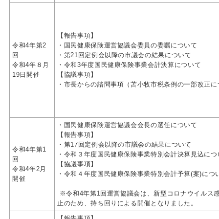
【報告事項】
令和4年第2
・国民健康保険運営協議会委員の委嘱について
回
・第21回定例会以降の市議会の結果について
令和4年８月
・令和3年度国民健康保険事業会計決算について
19日開催
【協議事項】
・市長からの諮問事項（苫小牧市税条例の一部改正に
・国民健康保険運営協議会会長の選任について
【報告事項】
・第17回定例会以降の市議会の結果について
令和4年第1
・令和３年度国民健康保険事業特別会計決算見込につ
回
【協議事項】
令和4年2月
・令和４年度国民健康保険事業特別会計予算(案)につ
開催
※令和4年第1回運営協議会は、新型コロナウイルス
止のため、持ち回りによる開催となりました。
【報告事項】