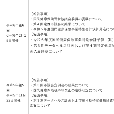
【報告事項】
・国民健康保険運営協議会委員の委嘱について
・第４回定例市議会の結果について
令和6年第6
・令和５年度国民健康保険事業特別会計決算見込につ
回
【協議事項】
令和6年2月1
令和６年度国民健康保険事業特別会計予算（案
・
5日開催
第３期データヘルス計画および第４期特定健康
・
画の最終案に
ついて
【報告事項】
令和5年第5
・第３回市議会定例会の結果について
回
・国民健康保険税率等改正の進捗状況について
令和5年11月
【協議事項】
22日開催
・第３期データヘルス計画および第４期特定健康診査
素案について