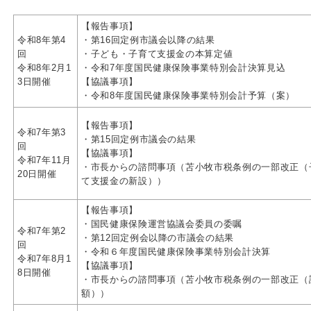
【報告事項】
令和8年第4
・第16回定例市議会以降の結果
回
・子ども・子育て支援金の本算定値
令和8年2月1
・令和7年度国民健康保険事業特別会計決算見込
3日開催
【協議事項】
・令和8年度
国民健康保険事業特別会計予算（案）
【報告事項】
令和7年第3
・第15回定例市議会の結果
回
【協議事項】
令和7年11月
・市長からの諮問事項（苫小牧市税条例の一部改正（
20日開催
て支援金の新設））
【報告事項】
・国民健康保険運営協議会委員の委嘱
令和7年第2
・第12回定例会以降の市議会の結果
回
・令和６年度国民健康保険事業特別会計決算
令和7年8月1
【協議事項】
8日開催
・市長からの諮問事項（苫小牧市税条例の一部改正（
額））