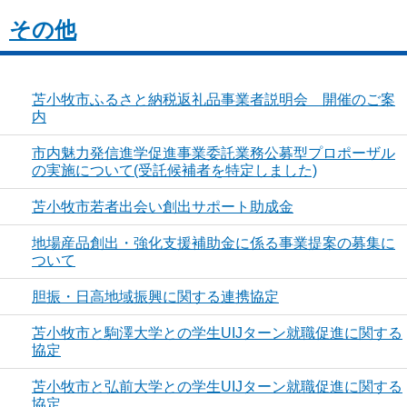
その他
苫小牧市ふるさと納税返礼品事業者説明会 開催のご案
内
市内魅力発信進学促進事業委託業務公募型プロポーザル
の実施について(受託候補者を特定しました)
苫小牧市若者出会い創出サポート助成金
地場産品創出・強化支援補助金に係る事業提案の募集に
ついて
胆振・日高地域振興に関する連携協定
苫小牧市と駒澤大学との学生UIJターン就職促進に関する
協定
苫小牧市と弘前大学との学生UIJターン就職促進に関する
協定