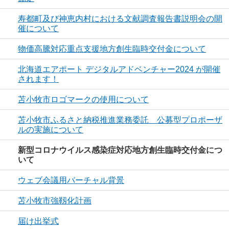
寿都町及び神恵内村における文献調査報告書説明会の開
催について
物価高騰対応重点支援地方創生臨時交付金について
北海道エアポート デジタルアドベンチャー2024 が開催
されます！
苫小牧市ロゴマークの使用について
苫小牧市ふるさと納税推進業務委託 公募型プロポーザ
ルの実施について
新型コロナウイルス感染症対応地方創生臨時交付金につ
いて
ウェブ会議用バーチャル背景
苫小牧市強靱化計画
届け出挙式