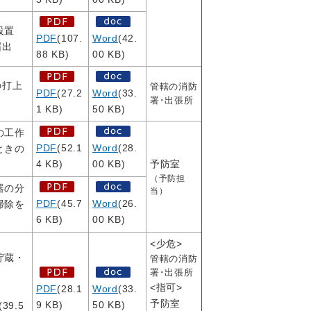
設置
PDF
(107.
Word
(42.
届出
88 KB)
00 KB)
の打上
管轄の消防
PDF
(27.2
Word
(33.
署･出張所
1 KB)
50 KB)
の工作
PDF
(52.1
Word
(28.
ときの
4 KB)
00 KB)
予防室
（予防担
器の分
当）
PDF
(45.7
Word
(26.
掃除を
6 KB)
00 KB)
<少危>
貯蔵・
管轄の消防
署･出張所
<指可>
PDF
(28.1
Word
(33.
予防室
9 KB)
50 KB)
(39.5