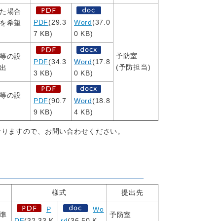
た場合
PDF
(29.3
Word
(37.0
を希望
7 KB)
0 KB)
予防室
等の設
PDF
(34.3
Word
(17.8
(予防担当)
出
3 KB)
0 KB)
等の設
PDF
(90.7
Word
(18.8
9 KB)
4 KB)
なりますので、お問い合わせください。
様式
提出先
P
Wo
準
予防室
DF
(32.33 K
rd
(36.50 K