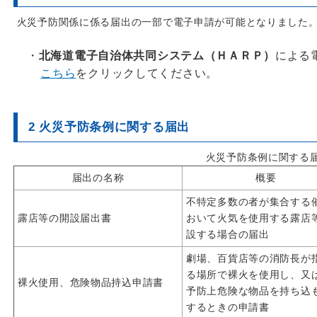
火災予防関係に係る届出の一部で電子申請が可能となりました
・
北海道電子自治体共同システム（ＨＡＲＰ）
による
こちら
をクリックしてください。
2 火災予防条例に関する届出
火災予防条例に関する
届出の名称
概要
不特定多数の者が集合する
露店等の開設届出書
おいて火気を使用する露店
設する場合の届出
劇場、百貨店等の消防長が
る場所で裸火を使用し、又
裸火使用、危険物品持込申請書
予防上危険な物品を持ち込
するときの申請書