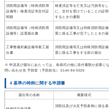
消防用設備等（特殊消防用
検査済証等を亡失又は汚損等をし
設備等）検査済証等交付証
に、交付を受けていることの証明
明願
するときの書類
消防用設備等（特殊消防用
消防用設備等又は特殊消防用設備
設備等）設置届出書
置に係る工事が完了したときの届
工事整備対象設備等着工届
消防用設備等又は特殊消防用設備
出書
置に係る工事をする前の届出
※ 申請及び届出にあたっては、各様式の他に添付書類が必要に
問い合わせ先 予防室（予防担当）:0144-84-5026
4 基準の特例に関する申請書
届出等の名称
概要様式
消防法及び火災予防条例に係る基
特例認定申請書