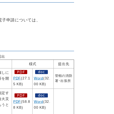
。
電子申請については、
届出
様式
提出先
催しに
管轄の消防
PDF
(27.1
Word
(32.
等を開
署･出張所
5 KB)
00 KB)
指定す
は火災
PDF
(58.8
Word
(32.
もうと
8 KB)
00 KB)