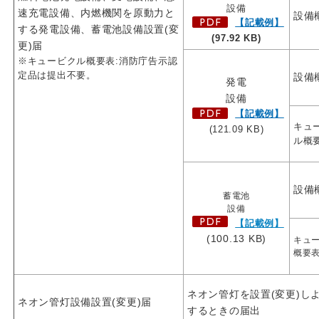
設備
速充電設備、内燃機関を原動力と
設備
【記載例】
する発電設備、蓄電池設備設置(変
(97.92 KB)
更)届
※キュービクル概要表:消防庁告示認
定品は提出不要。
設備
発電
設備
【記載例】
キュ
(121.09 KB)
ル概
設備
蓄電池
設備
【記載例】
(100.13 KB)
キュ
概要
ネオン管灯を設置(変更)し
ネオン管灯設備設置(変更)届
するときの届出