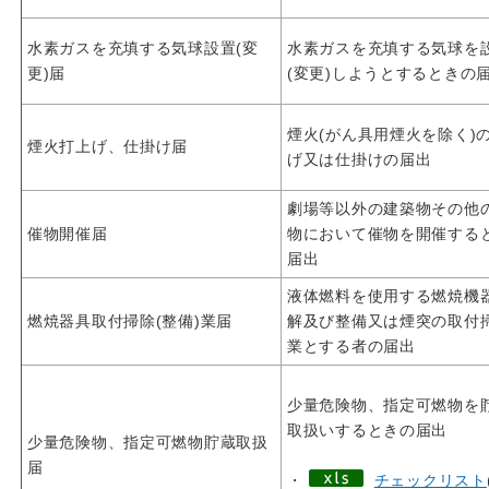
水素ガスを充填する気球設置(変
水素ガスを充填する気球を
更)届
(変更)しようとするときの
煙火(がん具用煙火を除く)
煙火打上げ、仕掛け届
げ又は仕掛けの届出
劇場等以外の建築物その他
催物開催届
物において催物を開催する
届出
液体燃料を使用する燃焼機
燃焼器具取付掃除(整備)業届
解及び整備又は煙突の取付
業とする者の届出
少量危険物、指定可燃物を
取扱いするときの届出
少量危険物、指定可燃物貯蔵取扱
届
・
チェックリスト