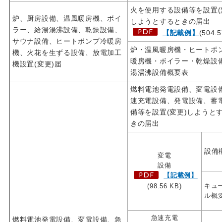
火を使用する設備等を設置(
炉、厨房設備、温風暖房機、ボイ
しようとするときの届出
ラー、給湯湯沸設備、乾燥設備、
【記載例】
(504.5
サウナ設備、ヒートポンプ冷暖房
炉・温風暖房機・ヒートポ
機、火花を生ずる設備、放電加工
暖房機・ボイラー・乾燥設
機設置(変更)届
湯湯沸設備概要表
燃料電池発電設備、変電設
速充電設備、発電設備、蓄
備等を設置(変更)しようと
きの届出
設備
変電
設備
【記載例】
キュ
(98.56 KB)
ル概
急速充電
燃料電池発電設備、変電設備、急