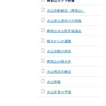
樽前山カメラ映像
火山活動解説（樽前山）
火山登山者向けの情報
樽前山火山防災協議会
噴火からの避難
火山活動の前兆
樽前山の噴火史
火山用語の解説
火山情報
火山災害の予測