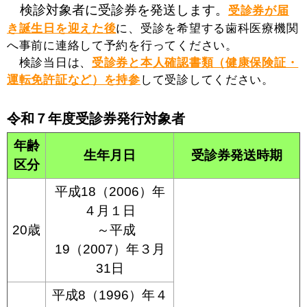
検診対象者に受診券を発送します。
受診券が届
き誕生日を迎えた後
に、受診を希望する歯科医療機関
へ事前に連絡して予約を行ってください。
検診当日は、
受診券と本人確認書類（健康保険証・
運転免許証など）を持参
して受診してください。
令和７年度受診券発行対象者
年齢
生年月日
受診券発送時期
区分
平成18（2006）年
４月１日
20歳
～平成
19（2007）年３月
31日
平成8（1996）年４