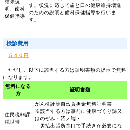
結果説
す。状況に応じて歯と口の健康維持増進
明、歯科
のための説明と歯科保健指導を行いま
保健指導
す。
検診費用
５４０円
ただし、以下に該当する方は証明書類の提示で無料
になります。
無料になる
証明書類
方
がん検診等自己負担金無料証明書
※該当する方は事前に健康づくり課又
住民税非課
はのぞみ・沼ノ端・
税世帯
勇払出張所窓口で手続きが必要にな