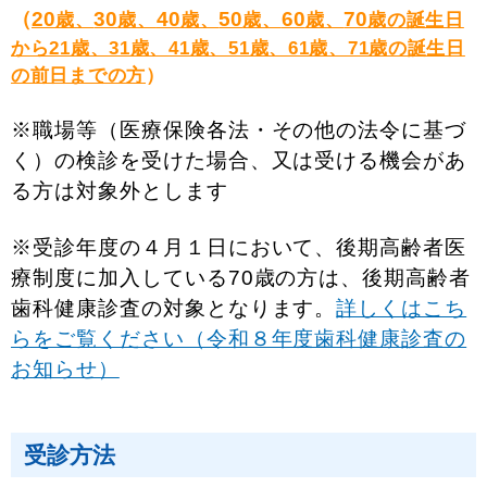
（
20
30
40
50
60
70
歳、
歳、
歳、
歳、
歳、
歳の誕生日
から21歳、31歳、41歳、51歳、61歳、71歳の誕生日
の前日までの方
）
※職場等（医療保険各法・その他の法令に基づ
く）の検診を受けた場合、又は受ける機会があ
る方は対象外とします
※受診年度の４月１日において、後期高齢者医
療制度に加入している70歳の
方は、後期高齢者
歯科健康診査の対象となります。
詳しくはこち
らをご覧ください（令和８年度歯科健康診査の
お知らせ）
受診方法