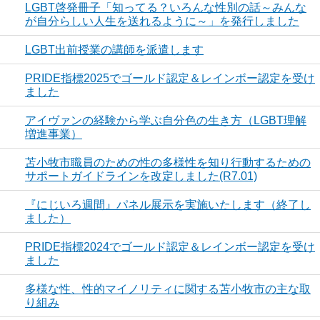
LGBT啓発冊子「知ってる？いろんな性別の話～みんな
が自分らしい人生を送れるように～」を発行しました
LGBT出前授業の講師を派遣します
PRIDE指標2025でゴールド認定＆レインボー認定を受け
ました
アイヴァンの経験から学ぶ自分色の生き方（LGBT理解
増進事業）
苫小牧市職員のための性の多様性を知り行動するための
サポートガイドラインを改定しました(R7.01)
『にじいろ週間』パネル展示を実施いたします（終了し
ました）
PRIDE指標2024でゴールド認定＆レインボー認定を受け
ました
多様な性、性的マイノリティに関する苫小牧市の主な取
り組み