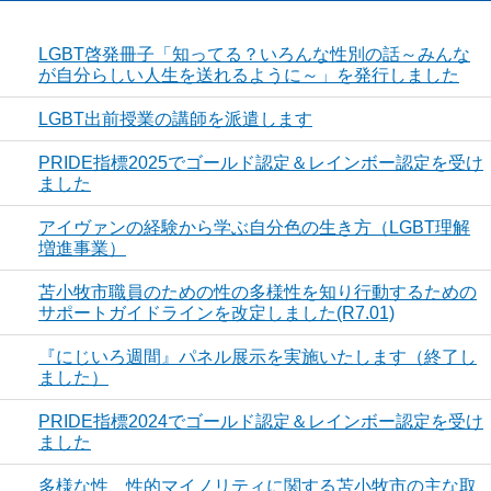
LGBT啓発冊子「知ってる？いろんな性別の話～みんな
が自分らしい人生を送れるように～」を発行しました
LGBT出前授業の講師を派遣します
PRIDE指標2025でゴールド認定＆レインボー認定を受け
ました
アイヴァンの経験から学ぶ自分色の生き方（LGBT理解
増進事業）
苫小牧市職員のための性の多様性を知り行動するための
サポートガイドラインを改定しました(R7.01)
『にじいろ週間』パネル展示を実施いたします（終了し
ました）
PRIDE指標2024でゴールド認定＆レインボー認定を受け
ました
多様な性、性的マイノリティに関する苫小牧市の主な取