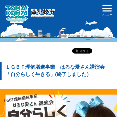
ＬＧＢＴ理解増進事業 はるな愛さん講演会
「自分らしく生きる」(終了しました）