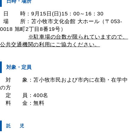
日時・場所
日 時：9月15日(日)15：00～16：30
場 所：苫小牧市文化会館 大ホール（
〒053-
0018 旭町2丁目8番19号）
※駐車場の台数が限られていますので、
公共交通機関の利用にご協力ください。
対象・定員
対 象：苫小牧市民および市内に在勤・在学中
の方
定 員：400名
料 金：無料
託 児