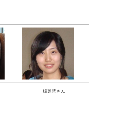
楊麗慧さん