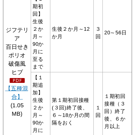
期初
回】
生後
２か
生後２か月
～12
３
ジフテリ
20～56日
月～
か月
回
ア
90か
百日せき
月に
ポリオ
至る
破傷風
まで
ヒブ
【１
期追
【五種混
加】
１期初回
合】
生後
第１期初回接種
接種（３
(1.05
２か
(３回)終了後、
１
回）終了
MB)
月
～
６～18か月の間
回
後、６か
90か
隔をおく
月以上
月に