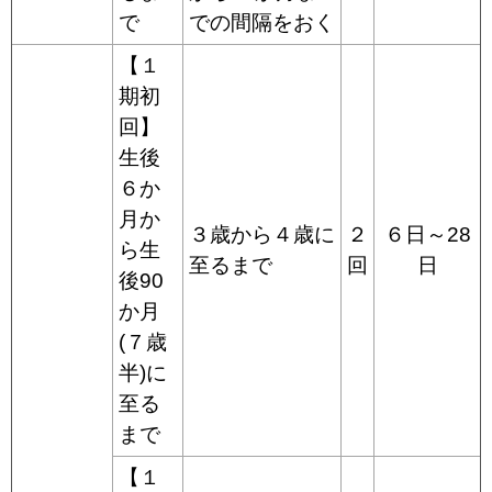
で
での間隔をおく
【１
期初
回】
生後
６か
月か
３歳から４歳に
２
６日～28
ら生
至るまで
回
日
後90
か月
(７歳
半)に
至る
まで
【１