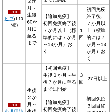
２か
月～
初回免疫
生後
【追加免疫】
終了後、
ヒブ
(1.10
60か
初回免疫終了後
７か月以
MB)
月に
７か月以上（標
１
上（標準
至る
準的には７か月
回
的には７
まで
～13か月）お
か月～13
く
か月）お
く
【初回免疫】
生後２か月～生
３
27日以上
後７か月に至る
回
までに開始
生後
２か
初回免疫
【追加免疫】
月～
３回目終
初回免疫終了後
生後
小児用肺