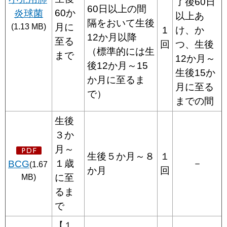
了後60日
60日以上の間
60か
炎球菌
以上あ
隔をおいて生後
月に
(1.13 MB)
1
け、か
12か月以降
至る
回
つ、生後
（標準的には生
まで
12か月～
後12か月～15
生後15か
か月に至るま
月に至る
で）
までの間
生後
３か
月～
生後５か月～８
１
１歳
－
BCG
(1.67
か月
回
に至
MB)
るま
で
【１