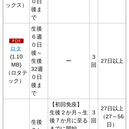
０日
ックス）
後ま
で
生後
６週
０日
ロタ
後～
(1.10
３
生後
ー
27日以上
MB)
回
32週
（ロタテ
０日
ック）
後ま
で
【初回免疫】
27日以上
生後２か月～生
３
（27～56
後７か月に至る
回
生後
日）
までに開始