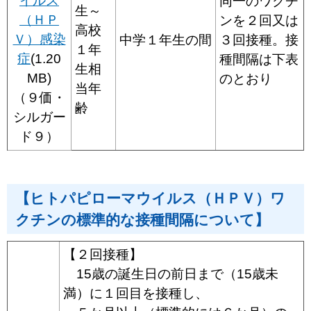
イルス
同一のワクチ
生～
（ＨＰ
ンを２回又は
高校
Ｖ）感染
中学１年生の間
３回接種。接
１年
症
(1.20
種間隔は下表
生相
MB)
のとおり
当年
（９価・
齢
シルガー
ド９）
【ヒトパピローマウイルス（ＨＰＶ）ワ
クチンの標準的な接種間隔について】
【２回接種】
15歳の誕生日の前日まで（15歳未
満）に１回目を接種し、