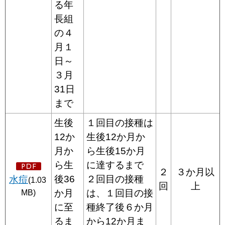
る年
長組
の４
月１
日～
３月
31日
まで
生後
１回目の接種は
12か
生後12か月か
月か
ら生後15か月
ら生
に達するまで
２
３か月以
後36
２回目の接種
水痘
(1.03
回
上
か月
は、１回目の接
MB)
に至
種終了後６か月
るま
から12か月ま