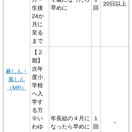
20日以上
生後
早めに
回
24か
月に
至る
まで
【２
期】
次年
麻しん・
度小
風しん
学校
（MR）
へ入
学す
る方
※い
年長組の４月に
１
－
わゆ
なったら早めに
回