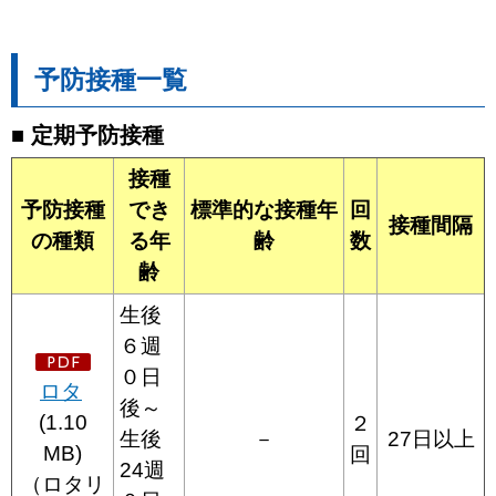
予防接種一覧
■ 定期予防接種
接種
予防接種
でき
標準的な接種年
回
接種間隔
の種類
る年
齢
数
齢
生後
６週
０日
ロタ
後～
(1.10
２
生後
－
27日以上
MB)
回
24週
（ロタリ