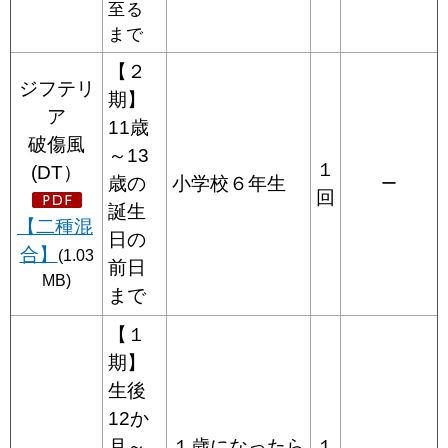
至る
まで
【２
ジフテリ
期】
ア
11歳
破傷風
～13
１
(DT）
歳の
小学校６年生
ー
回
誕生
【二種混
日の
合】
(1.03
前日
MB)
まで
【１
期】
生後
12か
月～
１歳になったら
１