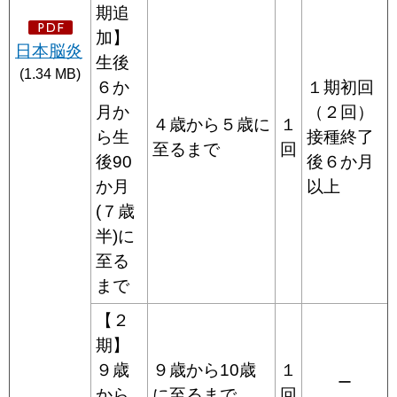
期追
加】
日本脳炎
生後
(1.34 MB)
６か
１期初回
月か
（２回）
４歳から５歳に
１
ら生
接種終了
至るまで
回
後90
後６か月
か月
以上
(７歳
半)に
至る
まで
【２
期】
９歳
９歳から10歳
１
ー
から
に至るまで
回