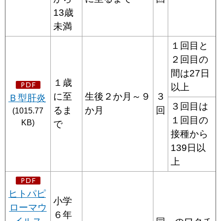
13歳
未満
１回目と
２回目の
間は27日
１歳
以上
に至
生後２か月～９
３
Ｂ型肝炎
３回目は
るま
か月
回
(1015.77
１回目の
KB)
で
接種から
139日以
上
ヒトパピ
小学
ローマウ
６年