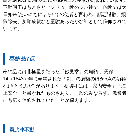
高さ約90cmの凝灰岩に不動明王の神像が刻まれています。
不動明王はもともとヒンドゥー教のシバ神で、仏教では大
日如来(だいにちにょらい) の使者と言われ、諸悪退散、煩
悩除去、所願成就など霊験あらたかな神として信仰されて
います。
奉納品7点
奉納品には北極星を祀った「妙見堂」の扁額 、天保
14（1843）年に奉納された「剣」の扁額のほか5点の祈祷
礼(きとうふだ) があります。祈祷礼には「家内安全」「海
上安全」と書かれたものもあり、一般のみならず、漁業者
にも広く信仰されていたことが伺えます。
勇武津不動