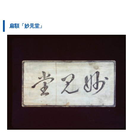
扁額「妙見堂」