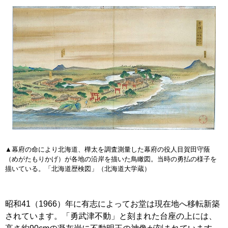
▲幕府の命により北海道、樺太を調査測量した幕府の役人目賀田守蔭
（めがたもりかげ）が各地の沿岸を描いた鳥瞰図。当時の勇払の様子を
描いている。「北海道歴検図」（北海道大学蔵）
昭和41（1966）年に有志によってお堂は現在地へ移転新築
されています。「勇武津不動」と刻まれた台座の上には、