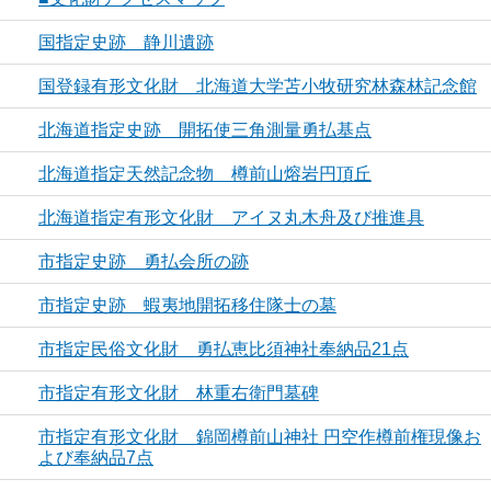
国指定史跡 静川遺跡
国登録有形文化財 北海道大学苫小牧研究林森林記念館
北海道指定史跡 開拓使三角測量勇払基点
北海道指定天然記念物 樽前山熔岩円頂丘
北海道指定有形文化財 アイヌ丸木舟及び推進具
市指定史跡 勇払会所の跡
市指定史跡 蝦夷地開拓移住隊士の墓
市指定民俗文化財 勇払恵比須神社奉納品21点
市指定有形文化財 林重右衛門墓碑
市指定有形文化財 錦岡樽前山神社 円空作樽前権現像お
よび奉納品7点