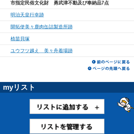
市指定民俗文化財 勇武津不動及び奉納品7点
明治天皇行幸跡
開拓使美々鹿肉缶詰製造所跡
植苗貝塚
ユウフツ越え 美々舟着場跡
myリスト