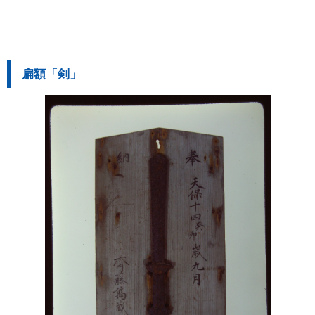
扁額「剣」