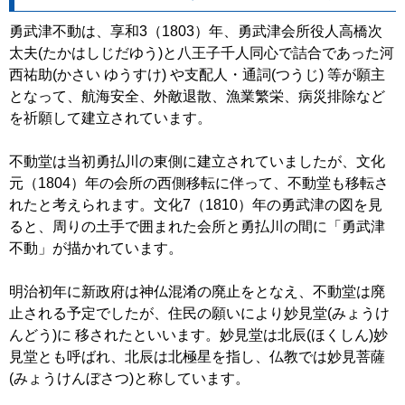
勇武津不動は、享和3（1803）年、勇武津会所役人高橋次
太夫(たかはしじだゆう)と八王子千人同心で詰合であった河
西祐助(かさい ゆうすけ) や支配人・通詞(つうじ) 等が願主
となって、航海安全、外敵退散、漁業繁栄、病災排除など
を祈願して建立されています。
不動堂は当初勇払川の東側に建立されていましたが、文化
元（1804）年の会所の西側移転に伴って、不動堂も移転さ
れたと考えられます。文化7（1810）年の勇武津の図を見
ると、周りの土手で囲まれた会所と勇払川の間に「勇武津
不動」が描かれています。
明治初年に新政府は神仏混淆の廃止をとなえ、不動堂は廃
止される予定でしたが、住民の願いにより妙見堂(みょうけ
んどう)に 移されたといいます。妙見堂は北辰(ほくしん)妙
見堂とも呼ばれ、北辰は北極星を指し、仏教では妙見菩薩
(みょうけんぼさつ)と称しています。