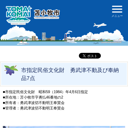
市指定民俗文化財 勇武津不動及び奉納
品7点
■市指定民俗文化財 昭和59（1984）年4月6日指定
■所在地：苫小牧市字勇払46番地の2
■所有者：勇武津波切不動明王奉賛会
■管理者：勇武津波切不動明王奉賛会