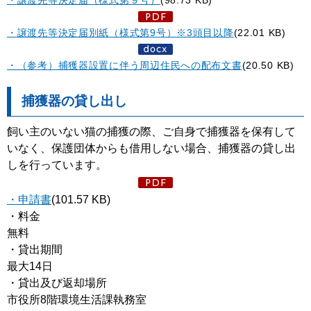
・譲渡先等決定届別紙（様式第9号）※3頭目以降
(22.01 KB)
・（参考）捕獲器設置に伴う周辺住民への配布文書
(20.50 KB)
捕獲器の貸し出し
飼い主のいない猫の捕獲の際、ご自身で捕獲器を保有して
いなく、保護団体からも借用しない場合、捕獲器の貸し出
しを行っています。
・申請書
(101.57 KB)
・料金
無料
・貸出期間
最大14日
・貸出及び返却場所
市役所8階環境生活課執務室