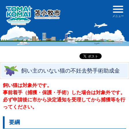
飼い主のいない猫の不妊去勢手術助成金
飼い猫は対象外です。
事前着手（捕獲・保護・手術）した場合は対象外です。
必ず申請後に市から決定通知を受理してから捕獲等を行
ってください。
要綱