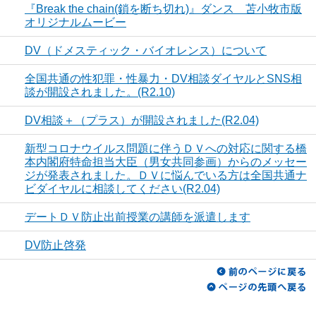
『Break the chain(鎖を断ち切れ)』ダンス 苫小牧市版
オリジナルムービー
DV（ドメスティック・バイオレンス）について
全国共通の性犯罪・性暴力・DV相談ダイヤルとSNS相
談が開設されました。(R2.10)
DV相談＋（プラス）が開設されました(R2.04)
新型コロナウイルス問題に伴うＤＶへの対応に関する橋
本内閣府特命担当大臣（男女共同参画）からのメッセー
ジが発表されました。ＤＶに悩んでいる方は全国共通ナ
ビダイヤルに相談してください(R2.04)
デートＤＶ防止出前授業の講師を派遣します
DV防止啓発