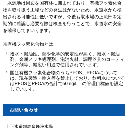
水源地は周辺を国有林に囲まれており、有機フッ素化合
物を取り扱う工場などの発生源がないため、水道水から検
出される可能性は低いですが、今後も取水場の上流部を定
期的に確認し必要な際は検査を行うことで、水道水の安全
を確保してまいります。
※有機フッ素化合物とは
撥水・撥油性、熱や化学的安定性が高く、撥水・撥油
剤、金属メッキ処理剤、泡消火材、調理器具のコーティ
ング剤等、幅広い用途で使用されています。
国は有機フッ素化合物のうちPFOS、PFOAについて
は、現在製造・輸入等を禁止しており、飲料水について
はPFOSとPFOAの合計で50 ng/L の管理目標値を設定
しています。
上下水道部錦多峰浄水場