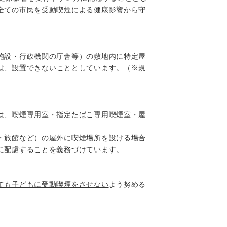
全ての市民を受動喫煙による健康影響から守
施設・行政機関の庁舎等）の敷地内に特定屋
は、
設置できない
こととしています。（※規
は、喫煙専用室・指定たばこ専用喫煙室・屋
・旅館など）の屋外に喫煙場所を設ける場合
に配慮することを義務づけています。
ても子どもに受動喫煙をさせない
よう努める