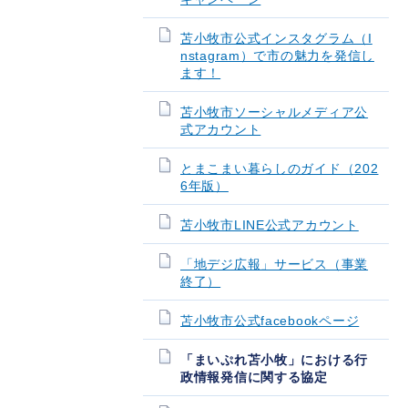
苫小牧市公式インスタグラム（I
nstagram）で市の魅力を発信し
ます！
苫小牧市ソーシャルメディア公
式アカウント
とまこまい暮らしのガイド（202
6年版）
苫小牧市LINE公式アカウント
「地デジ広報」サービス（事業
終了）
苫小牧市公式facebookページ
「まいぷれ苫小牧」における行
政情報発信に関する協定