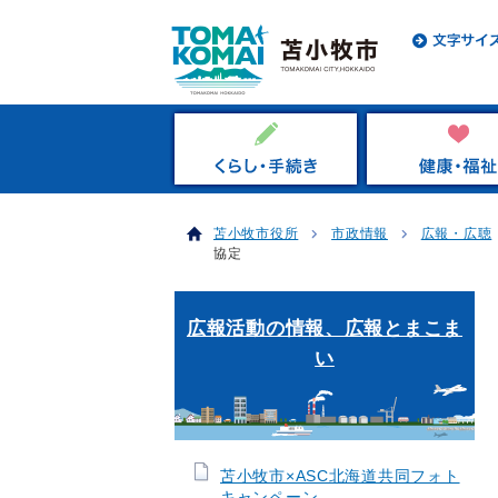
苫小牧市役所
市政情報
広報・広聴
協定
広報活動の情報、広報とまこま
い
苫小牧市×ASC北海道共同フォト
キャンペーン