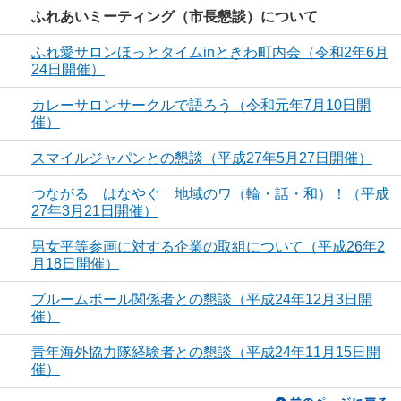
ふれあいミーティング（市長懇談）について
ふれ愛サロンほっとタイムinときわ町内会（令和2年6月
24日開催）
カレーサロンサークルで語ろう（令和元年7月10日開
催）
スマイルジャパンとの懇談（平成27年5月27日開催）
つながる はなやぐ 地域のワ（輪・話・和）！（平成
27年3月21日開催）
男女平等参画に対する企業の取組について（平成26年2
月18日開催）
ブルームボール関係者との懇談（平成24年12月3日開
催）
青年海外協力隊経験者との懇談（平成24年11月15日開
催）