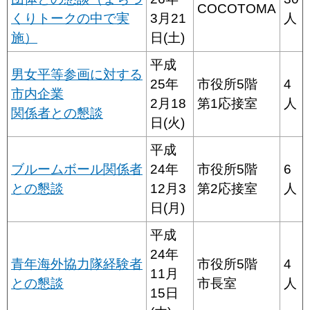
COCOTOMA
くりトークの中で実
3月21
人
施）
日(土)
平成
男女平等参画に対する
25年
市役所5階
4
市内企業
2月18
第1応接室
人
関係者との懇談
日(火)
平成
ブルームボール関係者
24年
市役所5階
6
との懇談
12月3
第2応接室
人
日(月)
平成
24年
青年海外協力隊経験者
市役所5階
4
11月
との懇談
市長室
人
15日