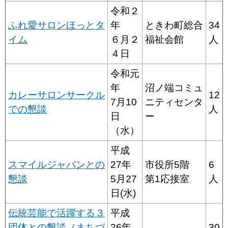
令和２
ふれ愛サロンほっとタ
年
ときわ町総合
34
イム
６月２
福祉会館
人
４日
令和元
年
沼ノ端コミュ
カレーサロンサークル
12
7月10
ニティセンタ
での懇談
人
日
ー
（水）
平成
スマイルジャパンとの
27年
市役所5階
6
懇談
5月27
第1応接室
人
日(水)
伝統芸能で活躍する３
平成
団体との懇談（まちづ
26年
30