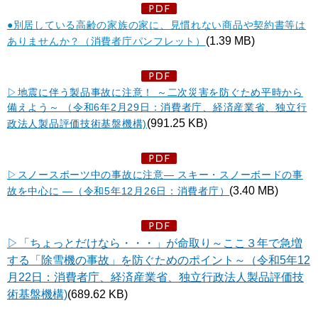
●別居している高齢の家族の家に、見慣れない商品や契約書等は
(1.39 MB)
ありませんか？（消費者庁パンフレット）
▷地震に伴う製品事故に注意！ ～二次災害を防ぐため平時から
備えよう～ （令和6年2月29日：消費者庁、経済産業省、独立行
(991.25 KB)
政法人製品評価技術基盤機構)
▷スノースポーツ中の事故に注意― スキー・スノーボードの事
(3.40 MB)
故を中心に ―（令和5年12月26日：消費者庁）
▷「ちょっとだけなら・・・」が命取り～ここ３年で急増
する「除雪機の事故」を防ぐためのポイント～（令和5年12
月22日：消費者庁、経済産業省、独立行政法人製品評価技
術基盤機構)
(689.62 KB)