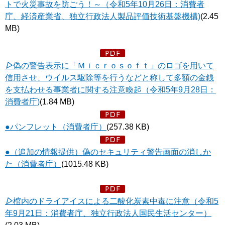
トで火災事故を防ごう！～（令和5年10月26日：消費者
庁、経済産業省、独立行政法人製品評価技術基盤機構)
(2.45
MB)
▷
偽の警告表示に「Ｍｉｃｒｏｓｏｆｔ」のロゴを用いて
信用させ、ウイルス駆除等を行うなどと称して多額の金銭
を支払わせる事業者に関する注意喚起
（令和5年9月28日：
消費者庁)
(1.84 MB)
●パンフレット（消費者庁）
(257.38 KB)
●（追加の情報提供）偽のセキュリティ警告画面の消しか
た（消費者庁）
(1015.48 KB)
▷
棺内のドライアイスによる二酸化炭素中毒に注意（令和5
年9月21日：消費者庁、独立行政法人国民生活センター）