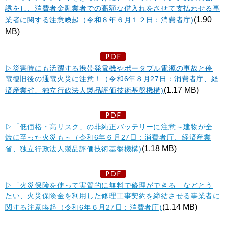
誘をし、消費者金融業者での高額な借入れをさせて支払わせる事
(1.90
業者に関する注意喚起（令和８年６月１２日：消費者庁)
MB)
▷災害時にも活躍する携帯発電機やポータブル電源の事故と停
電復旧後の通電火災に注意！（令和6年８月27日：消費者庁、経
(1.17 MB)
済産業省、独立行政法人製品評価技術基盤機構)
▷「低価格・高リスク」の非純正バッテリーに注意～建物が全
焼に至った火災も～（令和6年６月27日：消費者庁、経済産業
(1.18 MB)
省、独立行政法人製品評価技術基盤機構)
▷「火災保険を使って実質的に無料で修理ができる」などとう
たい、火災保険金を利用した修理工事契約を締結させる事業者に
(1.14 MB)
関する注意喚起（令和6年６月27日：消費者庁)