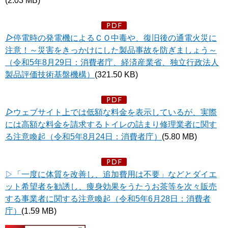
(2.03 MB)
▷
停電時の発電機によるＣＯ中毒や、復旧後の通電火災に
注意！～災害をきっかけにした製品事故を防ぎましょう～
（令和5年8月29日：消費者庁、経済産業省、独立行政法人
製品評価技術基盤機構）
(321.50 KB)
▷
ウェブサイト上では低額な料金を表示しているが、実際
には高額な料金を請求するトイレの詰まり修理業者に関す
る注意喚起（令和5年8月24日：消費者庁）
(5.80 MB)
▷「一度に体質を改善し、追加費用は不要」などとダイエ
ット希望者を勧誘し、痩身効果をうたうお茶等を次々販売
する事業者に関する注意喚起
（令和5年6月28日：消費者
庁）
(1.59 MB)