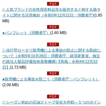
人気ブランドの女性用衣料品等を販売すると称する偽サ
▷
イトに関する注意喚起
（令和5年12月21日：消費者庁)
(1.85
MB)
●パンフレット（消費者庁）
(1.60 MB)
▷歩行型ロータリ除雪機による事故の防止に関する取組に
ついて（令和5年10月26日：消費者庁、経済産業省、独立
行政法人製品評価技術基盤機構)【再掲：令和4年12月22
日】
(1.73 MB)
●除雪機による事故を防ごう（消費者庁：パンフレット）
(2.08 MB)
▷シーズン初めの石油ストーブ安全大作戦～５つのポイン