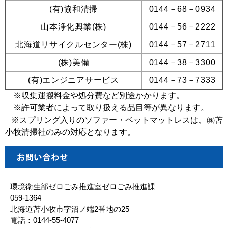
(
有)協和清掃
0144
－68－0934
山本浄化興業(株)
0144－56－2222
北海道リサイクルセンター(株)
0144－57－2711
(株)美備
0144－38－3300
(有)エンジニアサービス
0144
－73－7333
※収集運搬料金や処分費など別途かかります。
※許可業者によって取り扱える品目等が異なります。
※スプリング入りのソファー・ベットマットレスは、㈱苫
小牧清掃社のみの対応となります。
環境衛生部ゼロごみ推進室ゼロごみ推進課
059-1364
北海道苫小牧市字沼ノ端2番地の25
電話：0144-55-4077