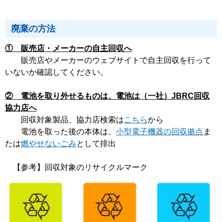
廃棄の方法
① 販売店・メーカーの自主回収へ
販売店やメーカーのウェブサイトで自主回収を行って
いないか確認してください。
② 電池を取り外せるものは、電池は（一社）JBRC回収
協力店へ
回収対象製品、協力店検索は
こちら
から
電池を取った後の本体は、
小型電子機器の回収拠点
ま
たは
燃やせないごみ
として排出
【参考】回収対象のリサイクルマーク