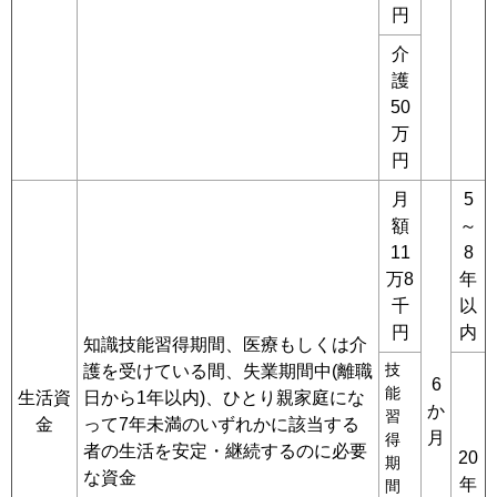
円
介
護
50
万
円
月
5
額
～
11
8
万8
年
千
以
円
内
知識技能習得期間、医療もしくは介
技
護を受けている間、失業期間中(離職
6
能
生活資
日から1年以内)、ひとり親家庭にな
か
習
金
って7年未満のいずれかに該当する
月
得
者の生活を安定・継続するのに必要
20
期
な資金
年
間