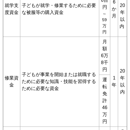
6百
6
就学支
子どもが就学・修業するために必要
20
円
か
度資金
な被服等の購入資金
年
～
月
以
59
万
内
円
月
額
6万
8千
円
20
子どもが事業を開始または就職する
修業資
1
年
運
ために必要な知識・技能を習得する
金
年
以
転
ために必要な資金
内
免
許
46
万
円