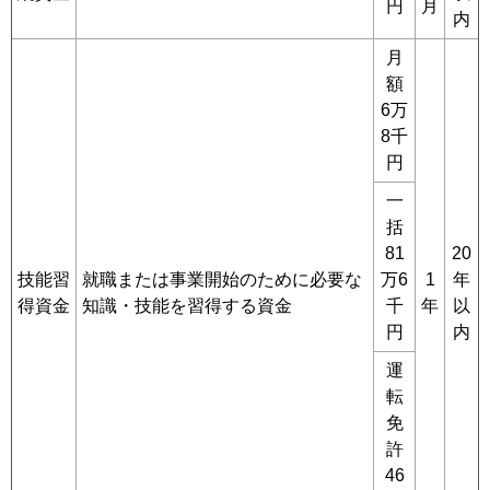
円
月
内
月
額
6万
8千
円
一
括
81
20
技能習
就職または事業開始のために必要な
万6
1
年
得資金
知識・技能を習得する資金
千
年
以
円
内
運
転
免
許
46