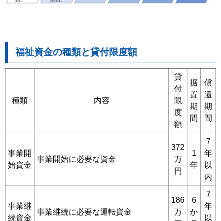
福祉資金の種類と貸付限度額
貸
据
償
付
置
還
種類
内容
限
期
期
度
間
間
額
7
372
事業開
1
年
事業開始に必要な資金
万
始資金
年
以
円
内
7
186
6
事業継
年
事業継続に必要な運転資金
万
か
続資金
以