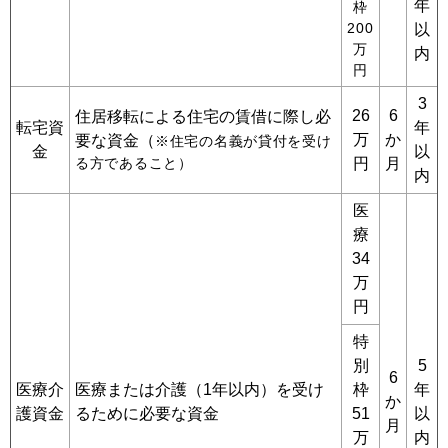
年
枠
200
以
万
内
円
3
26
6
住居移転による住宅の賃借に際し必
転宅資
年
万
か
要な資金（
※住宅の名義が貸付を受け
金
以
る方であること）
円
月
内
医
療
34
万
円
特
別
5
6
医療介
医療または介護（1年以内）を受け
枠
年
か
護資金
るために必要な資金
51
以
月
万
内