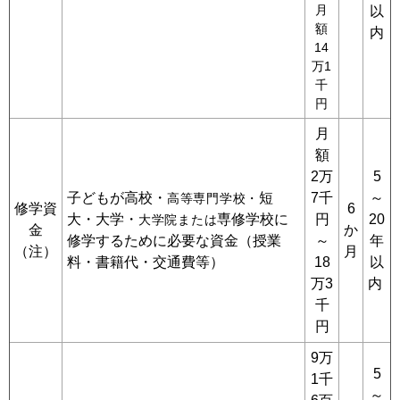
月
以
額
内
14
万1
千
円
月
額
2万
5
子どもが高校・
短
7千
～
高等専門
学校・
修学資
6
大・大学・
専修学校に
円
20
大学院または
金
か
修学するために必要な資金（授業
～
年
（注）
月
料・書籍代・交通費等）
18
以
万3
内
千
円
9万
5
1千
～