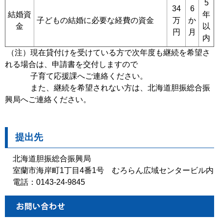
5
34
6
結婚資
年
子どもの結婚に必要な経費の資金
万
か
金
以
円
月
内
（注）現在貸付けを受けている方で次年度も継続を希望さ
れる場合は、申請書を交付しますので
子育て応援課へご連絡ください。
また、継続を希望されない方は、北海道胆振総合振
興局へご連絡ください。
提出先
北海道胆振総合振興局
室蘭市海岸町1丁目4番1号 むろらん広域センタービル内
電話：0143-24-9845