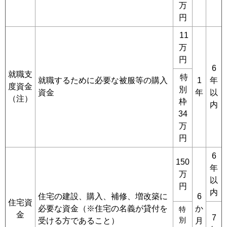
万
円
11
万
円
6
就職支
特
就職するために必要な被服等の購入
1
年
度資金
別
資金
年
以
（注）
枠
内
34
万
円
6
150
年
万
以
円
内
住宅の建設、購入、補修、増改築に
6
住宅資
必要な資金（※住宅の名義が貸付を
か
特
金
7
別
受ける方であること）
月