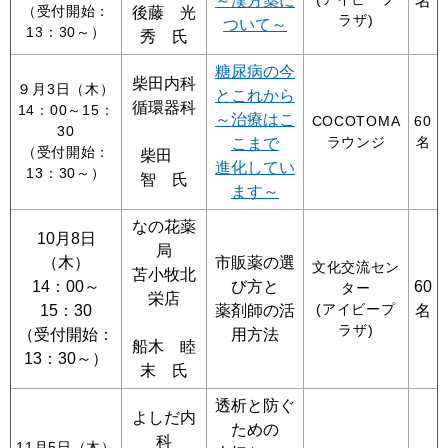
～漢方薬に
名
（受付開始：
後藤 光
ラザ)
ついて～
13：30～）
秀 氏
糖尿病の今
柴田内科
９月3日（木）
とこれから
循環器科
14：00～15：
～治療はこ
COCOTOMA
60
30
ラウンジ
名
こまで
（受付開始：
柴田
進化してい
13：30～）
智 氏
ます～
なの花薬
10月8日
局
（木）
市販薬の選
文化交流セン
苫小牧北
14：00～
び方と
60
ター
栄店
(アイビープ
15：30
薬剤師の活
名
ラザ)
（受付開始：
用方法
船木 睦
13：30～）
末 氏
透析と防ぐ
よしだ内
ための
科
11月5日（木）