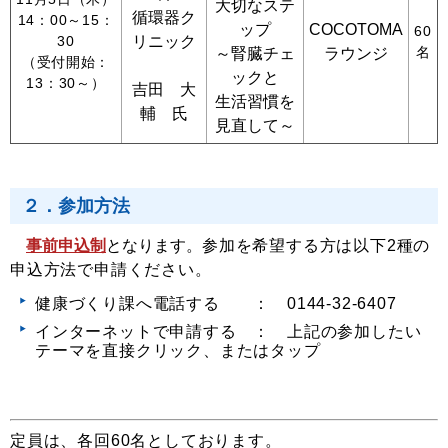
大切なステ
循環器ク
14：00～15：
ップ
COCOTOMA
60
30
リニック
名
～腎臓チェ
ラウンジ
（受付開始：
ックと
13：30～）
吉田 大
生活習慣を
輔 氏
見直して～
２．参加方法
事前申込制
となります。
参加を希望する方は以下2種の
申込方法で申請ください。
健康づくり課へ電話する ： 0144-32-6407
インターネットで申請する ： 上記の参加したい
テーマを直接クリック、またはタップ
定員は、各回60名としております。