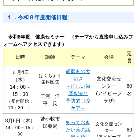
１．令和８年度開催日程
令和8年度 健康セミナー （テーマから直接申し込みフ
ォームへアクセスできます）
定
日時
講師
テーマ
会場
員
歯磨きの大
６月4日
はくちょう
切さ
文化交流セ
（木）
歯科医院
～正しい歯
ンター
60
14：00～
磨き法と
(アイビープ
名
15：30
三河 洋
予防的口腔
ラザ)
（受付開始：
平 氏
13：30～）
ケア～
苫小牧市
8月6日（木）
知っておき
文化交流セン
民薬局
14：00～15：
たい薬の話
60
ター
30
(アイビープ