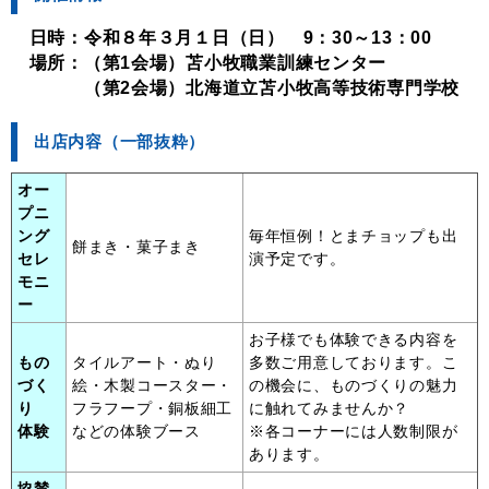
日時：令和８年３月１日（日） 9：30～13：00
場所：（第1会場）苫小牧職業訓練センター
（第2会場）北海道立苫小牧高等技術専門学校
出店内容（一部抜粋）
オー
プニ
ング
毎年恒例！とまチョップも出
餅まき・菓子まき
セレ
演予定です。
モニ
ー
お子様でも体験できる内容を
もの
タイルアート・ぬり
多数ご用意しております。こ
づく
絵・木製コースター・
の機会に、ものづくりの魅力
り
フラフープ・銅板細工
に触れてみませんか？
体験
などの体験ブース
※各コーナーには人数制限が
あります。
協賛