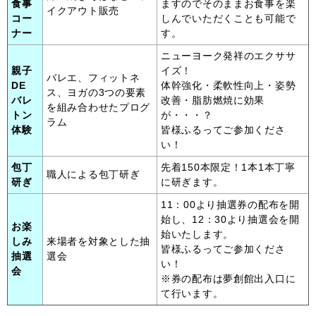
食事
ますのでそのままお食事を楽
イクアウト販売
コー
しんでいただくことも可能で
ナー
す。
ニューヨーク発祥のエクササ
親子
イズ！
バレエ、フィットネ
DE
体幹強化・柔軟性向上・姿勢
ス、ヨガの3つの要素
バレ
改善・脂肪燃焼に効果
を組み合わせたプログ
トン
が・・・？
ラム
体験
皆様ふるってご参加くださ
い！
包丁
先着150本限定！1本1本丁寧
職人による包丁研ぎ
研ぎ
に研ぎます。
11：00より抽選券の配布を開
始し、12：30より抽選会を開
お楽
始いたします。
しみ
来場者を対象とした抽
皆様ふるってご参加くださ
抽選
選会
い！
会
※券の配布は夢創館出入口に
て行います。