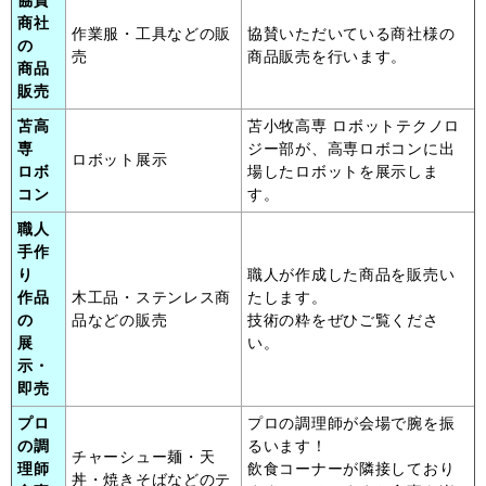
商社
作業服・工具などの販
協賛いただいている商社様の
の
売
商品販売を行います。
商品
販売
苫高
苫小牧高専 ロボットテクノロ
専
ジー部が、高専ロボコンに出
ロボット展示
ロボ
場したロボットを展示しま
コン
す。
職人
手作
り
職人が作成した商品を販売い
作品
木工品・ステンレス商
たします。
の
品などの販売
技術の粋をぜひご覧くださ
展
い。
示・
即売
プロ
プロの調理師が会場で腕を振
の調
るいます！
チャーシュー麺・天
理師
飲食コーナーが隣接しており
丼・焼きそばなどのテ