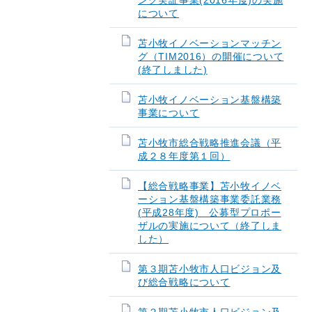
ング実証事業(2016年度)の実施
について
苫小牧イノベーションマッチン
グ（TIM2016）の開催について
(終了しました)
苫小牧イノベーション基盤構築
事業について
苫小牧市総合戦略推進会議（平
成２８年度第１回）
【総合戦略事業】苫小牧イノベ
ーション基盤構築事業委託業務
(平成28年度) 公募型プロポー
ザルの実施について（終了しま
した）
第３期苫小牧市人口ビジョン及
び総合戦略について