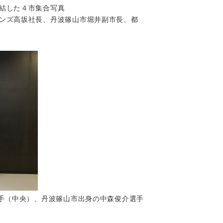
結した４市集合写真
ンズ高坂社長、丹波篠山市堀井副市長、都
選手（中央）、丹波篠山市出身の中森俊介選手