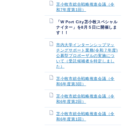
苫小牧市総合戦略推進会議（令
和7年度第1回）
「W Port City苫小牧スペシャル
ナイター」を8月５日に開催しま
す！！
市内大学インターンシップマッ
チングサポート業務(令和７年度)
公募型プロポーザルの実施につ
いて（受託候補者を特定しまし
た）
苫小牧市総合戦略推進会議（令
和6年度第3回）
苫小牧市総合戦略推進会議（令
和6年度第2回）
苫小牧市総合戦略推進会議（令
和6年度第1回）