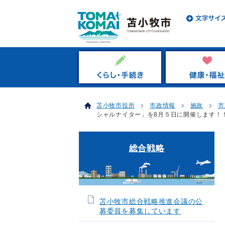
苫小牧市役所
市政情報
施政
市
シャルナイター」を8月５日に開催します！
総合戦略
苫小牧市総合戦略推進会議の公
募委員を募集しています