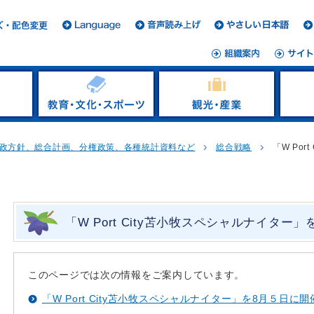
政方針、総合計画、分権政策、各種統計資料など
総合戦略
「W Por
！
「W Port City苫小牧スペシャルナイタ
このページでは次の情報をご案内しています。
「W Port City苫小牧スペシャルナイター」を8月５日に