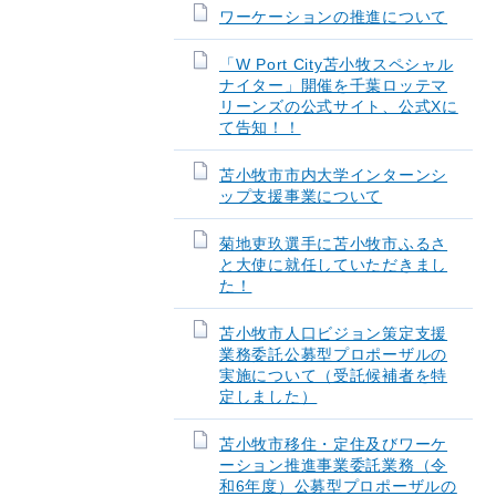
ワーケーションの推進について
「W Port City苫小牧スペシャル
ナイター」開催を千葉ロッテマ
リーンズの公式サイト、公式Xに
て告知！！
苫小牧市市内大学インターンシ
ップ支援事業について
菊地吏玖選手に苫小牧市ふるさ
と大使に就任していただきまし
た！
苫小牧市人口ビジョン策定支援
業務委託公募型プロポーザルの
実施について（受託候補者を特
定しました）
苫小牧市移住・定住及びワーケ
ーション推進事業委託業務（令
和6年度）公募型プロポーザルの