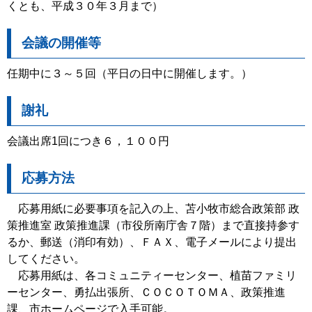
くとも、平成３０年３月まで）
会議の開催等
任期中に３～５回（平日の日中に開催します。）
謝礼
会議出席1回につき６，１００円
応募方法
応募用紙に必要事項を記入の上、苫小牧市総合政策部 政
策推進室 政策推進課（市役所南庁舎７階）まで直接持参す
るか、郵送（消印有効）、ＦＡＸ、電子メールにより提出
してください。
応募用紙は、各コミュニティーセンター、植苗ファミリ
ーセンター、勇払出張所、ＣＯＣＯＴＯＭＡ、政策推進
課、市ホームページで入手可能。