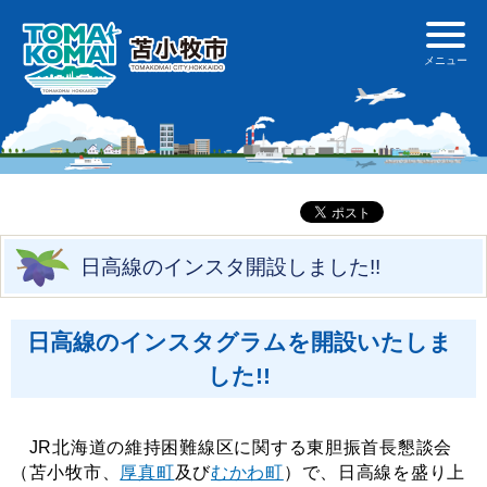
日高線のインスタ開設しました!!
日高線のインスタグラムを開設いたしま
した!!
JR北海道の維持困難線区に関する東胆振首長懇談会
（苫小牧市、
厚真町
及び
むかわ町
）で、日高線を盛り上