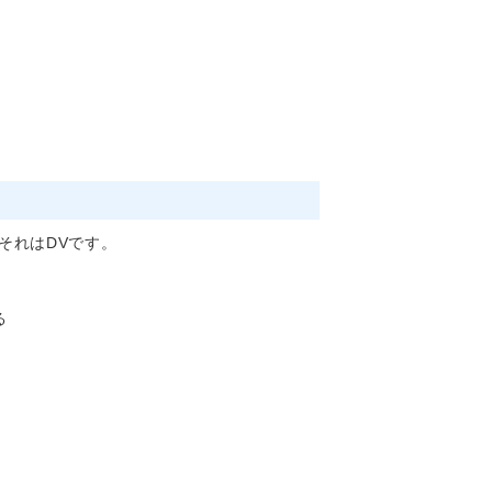
それはDVです。
る