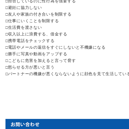
□拒否しているのに性行為を強要する
□避妊に協力しない
□友人や家族の付き合いを制限する
□仕事にいくことを制限する
□生活費を渡さない
□収入以上に浪費する、借金する
□携帯電話をチェックする
□電話やメールの返信をすぐにしないと不機嫌になる
□勝手に写真や動画をアップする
□こどもに危害を加えると言って脅す
□怒らせる方が悪いと言う
□パートナーの機嫌が悪くならないように顔色を見て生活してい