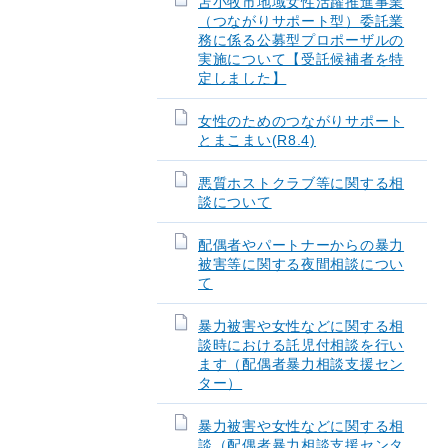
苫小牧市地域女性活躍推進事業
（つながりサポート型）委託業
務に係る公募型プロポーザルの
実施について【受託候補者を特
定しました】
女性のためのつながりサポート
とまこまい(R8.4)
悪質ホストクラブ等に関する相
談について
配偶者やパートナーからの暴力
被害等に関する夜間相談につい
て
暴力被害や女性などに関する相
談時における託児付相談を行い
ます（配偶者暴力相談支援セン
ター）
暴力被害や女性などに関する相
談（配偶者暴力相談支援センタ