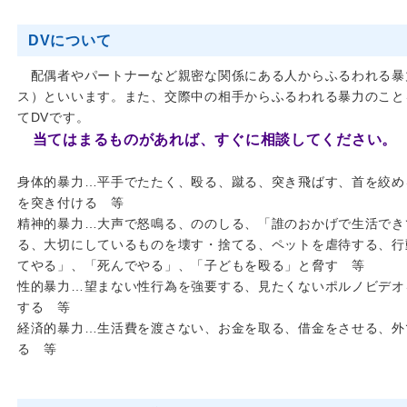
DVについて
配偶者やパートナーなど親密な関係にある人からふるわれる暴力
ス）といいます。また、交際中の相手からふるわれる暴力のこと
てDVです。
当てはまるものがあれば、すぐに相談してください。
身体的暴力…平手でたたく、殴る、蹴る、突き飛ばす、首を絞め
を突き付ける 等
精神的暴力…大声で怒鳴る、ののしる、「誰のおかげで生活でき
る、大切にしているものを壊す・捨てる、ペットを虐待する、行
てやる」、「死んでやる」、「子どもを殴る」と脅す 等
性的暴力…望まない性行為を強要する、見たくないポルノビデオ
する 等
経済的暴力…生活費を渡さない、お金を取る、借金をさせる、外
る 等