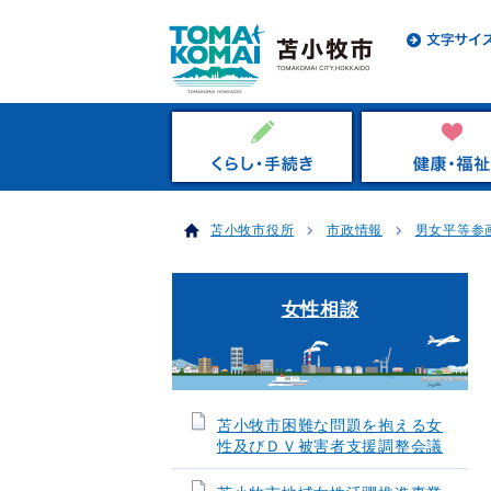
苫小牧市役所
市政情報
男女平等参
女性相談
苫小牧市困難な問題を抱える女
性及びＤＶ被害者支援調整会議