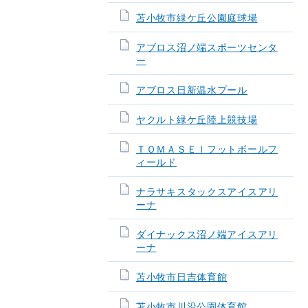
苫小牧市緑ケ丘公園庭球場
アブロス沼ノ端スポーツセンタ
ー
アブロス日新温水プール
ヤクルト緑ケ丘陸上競技場
ＴＯＭＡＳＥＩフットボールフ
ィールド
ナラサキスタックスアイスアリ
ーナ
ダイナックス沼ノ端アイスアリ
ーナ
苫小牧市日吉体育館
苫小牧市川沿公園体育館