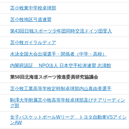
苫小牧東中学校卓球部
苫小牧地区弓道連盟
第43回日独スポーツ少年団同時交流ドイツ団受入
苫小牧ガイラルディア
水泳全国大会出場選手・関係者（中学・高校）
内閣府認証 NPO法人 日本空手松涛連盟 志濤館
第58回北海道スポーツ推進委員研究協議会
苫小牧工業高等学校定時制卓球部内山真由美選手
駒澤大学附属苫小牧高等学校卓球部及びチアリーディン
グ部
女子バスケットボールWリーグ トヨタ自動車VSアイシ
ンAW