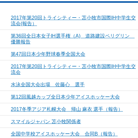
2017年第20回トライシティー・苫小牧市国際IH中学生交
流会(報告）
第36回全日本女子IH選手権（A) 道路建設ペリグリン
優勝報告
第47回日本少年野球春季全国大会
2017年第20回トライシティー・苫小牧市国際IH中学生交
流会
水泳全国大会出場 佐藤心 選手
第12回風越カップ全日本少年アイスホッケー大会
2017冬季アジア札幌大会 帰山 麻衣 選手（報告）
スマイルジャパン 苫小牧関係者
全国中学校アイスホッケー大会 合同B（報告）