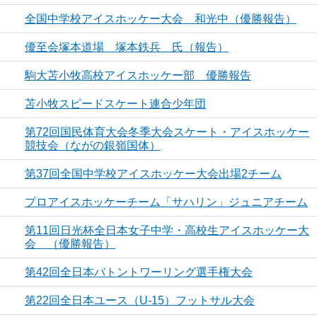
全国中学校アイスホッケー大会 和光中（優勝報告）
優至会塚本道場 塚本鉄兵 氏（報告）
駒大苫小牧高校アイスホッケー部 優勝報告
苫小牧スピードスケート連合少年団
第72回国民体育大会冬季大会スケート・アイスホッケー
競技会（ながの銀嶺国体）
第37回全国中学校アイスホッケー大会出場2チーム
プロアイスホッケーチーム「サハリン」ジュニアチーム
第11回日光杯全日本女子中学・高校生アイスホッケー大
会 （優勝報告）
第42回全日本バトントワーリング選手権大会
第22回全日本ユース（U-15）フットサル大会