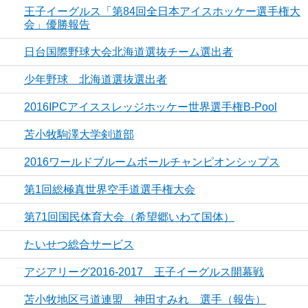
王子イーグルス「第84回全日本アイスホッケー選手権大
会」優勝報告
日台国際野球大会北海道選抜チーム選出者
少年野球 北海道選抜選出者
2016IPCアイススレッジホッケー世界選手権B-Pool
苫小牧駒澤大学剣道部
2016ワールドブルームボールチャンピオンシップス
第1回総極真世界空手道選手権大会
第71回国民体育大会（希望郷いわて国体）
たいせつ総合サービス
アジアリーグ2016‐2017 王子イーグルス開幕戦
苫小牧地区弓道連盟 神田すみれ 選手（報告）