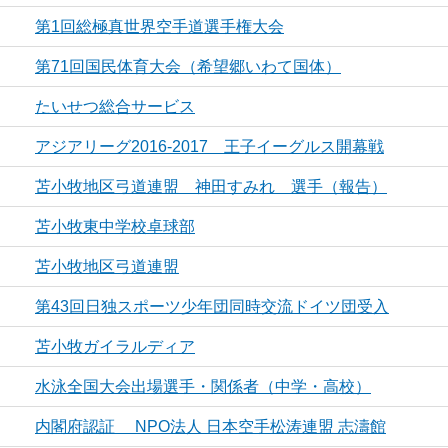
第1回総極真世界空手道選手権大会
第71回国民体育大会（希望郷いわて国体）
たいせつ総合サービス
アジアリーグ2016‐2017 王子イーグルス開幕戦
苫小牧地区弓道連盟 神田すみれ 選手（報告）
苫小牧東中学校卓球部
苫小牧地区弓道連盟
第43回日独スポーツ少年団同時交流ドイツ団受入
苫小牧ガイラルディア
水泳全国大会出場選手・関係者（中学・高校）
内閣府認証 NPO法人 日本空手松涛連盟 志濤館