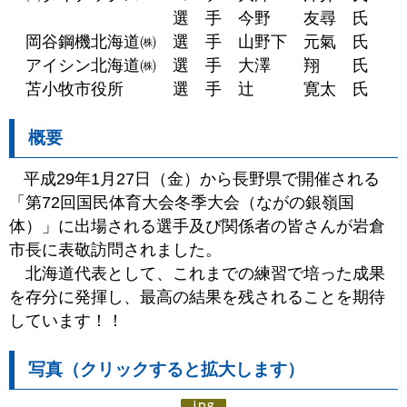
選 手 今野 友尋 氏
岡谷鋼機北海道㈱ 選 手 山野下 元氣 氏
アイシン北海道㈱ 選 手 大澤 翔 氏
苫小牧市役所 選 手 辻 寛太 氏
概要
平成29年1月27日（金）から長野県で開催される
「第72回国民体育大会冬季大会（ながの銀嶺国
体）」に出場される選手及び関係者の皆さんが岩倉
市長に表敬訪問されました。
北海道代表として、これまでの練習で培った成果
を存分に発揮し、最高の結果を残されることを期待
しています！！
写真（クリックすると拡大します）