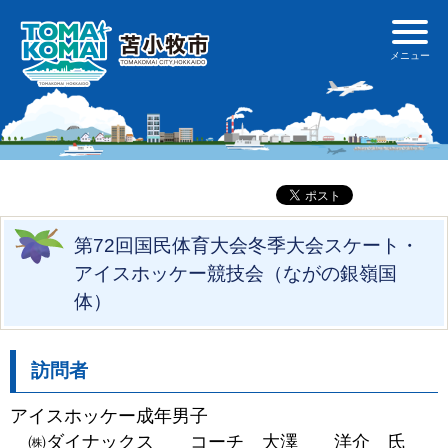
第72回国民体育大会冬季大会スケート・
アイスホッケー競技会（ながの銀嶺国
体）
訪問者
アイスホッケー成年男子
㈱ダイナックス コーチ 大澤 洋介 氏