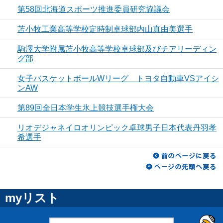
第58回北海道スポーツ推進委員研究協議会
苫小牧工業高等学校定時制卓球部内山真由美選手
駒澤大学附属苫小牧高等学校卓球部及びチアリーディン
グ部
女子バスケットボールWリーグ トヨタ自動車VSアイシ
ンAW
第89回全日本学生氷上競技選手権大会
リオデジャネイロオリンピック卓球男子日本代表丹羽孝
希選手
myリスト